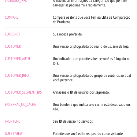
CATEGORY_INFO
Armazena as informações da categoria, o que permite
carregar as páginas mais rapidamente.
COMPARE
Compara os itens que você tem na LIsta de Comparação
de Produtos.
CURRENCY
Sua moeda preferida.
CUSTOMER
Uma versão criptografada do seu id de usuário da loja.
CUSTOMER_AUTH
Um indicador que permite saber se você está logado na
loja.
CUSTOMER_INFO
Uma versão criptografada do grupo de usuários ao qual
você pertence.
CUSTOMER_SEGMENT_IDS
Armazena o ID de usuário por segmento.
EXTERNAL_NO_CACHE
Uma bandeira que indica se o cache está desativado ou
não.
FRONTEND
Seu ID de sessão no servidor.
GUEST-VIEW
Permite que você edite seu pedido como visitante.