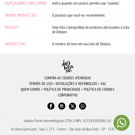
USER_ALLOWED_SAVE_COOKIE
Indica quando um usuário permite usar "cookies".
VIEWED_PRODUCT_IDS
O produto que você viu recentemente.
WISHLIST
Uma lista criptografada de produtos adicionados à Lista
de Desejos.
WISHLIST_CNT
O número de itens em sua Lista de Desejos.
CONFIRA AS CIDADES ATENDIDAS
TERMOS DE USO
•
DEVOLUÇÕES E REEMBOLSOS
•
SAC
QUEM SOMOS
•
POLÍTICA DE PRIVACIDADE
•
POLÍTICA DE COOKIES
CORPORATIVO
Isabela Flores Intermediações LTDA | CNPJ: 10.158.838/0001-61
Av Dona Gertrudes - Sala 2, 273 - Centro - São João da Boa Vista - SP - 13.870-110