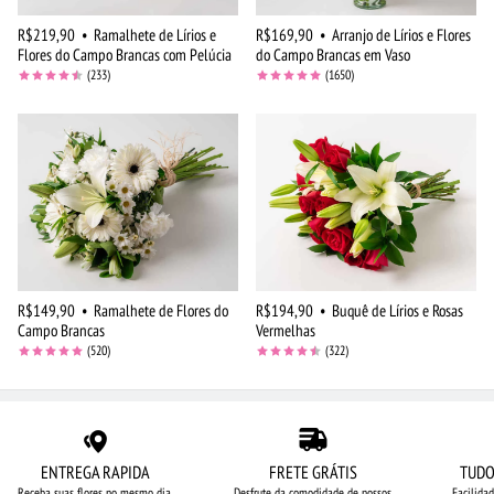
R$219,90
•
Ramalhete de Lírios e
R$169,90
•
Arranjo de Lírios e Flores
Flores do Campo Brancas com Pelúcia
do Campo Brancas em Vaso
(233)
(1650)
R$149,90
•
Ramalhete de Flores do
R$194,90
•
Buquê de Lírios e Rosas
Campo Brancas
Vermelhas
(520)
(322)
ENTREGA RAPIDA
FRETE GRÁTIS
TUDO
Receba suas flores no mesmo dia,
Desfrute da comodidade de nossos
Facilida