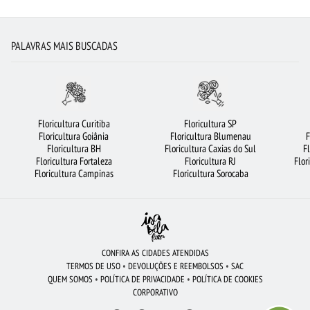
ARRANJO DE FLORES
URSO DE PELÚCIA
FLORICULTURA BH
CESTA DE FRUTAS
BUQUÊ DE 20 ROSAS VERMELHAS
PALAVRAS MAIS BUSCADAS
FLORICULTURA JOÃO PESSOA
FLORES
FLORICULTURA BARUERI
FLORICULTURA OSASCO
BUQUÊS DE FLORES
COROA DE FLORES
CESTA DE CHOCOLATE
FLORICULTURA GOIÂNIA
Floricultura Curitiba
Floricultura SP
Floricultura Goiânia
Floricultura Blumenau
F
FLORICULTURA PORTO ALEGRE
FLORICULTURA SP
ROSAS VERMELHAS
Floricultura BH
Floricultura Caxias do Sul
F
Floricultura Fortaleza
Floricultura RJ
Flor
FLORICULTURA SALVADOR
FLORICULTURA RJ
ROSAS
Floricultura Campinas
Floricultura Sorocaba
FLORICULTURA MANAUS
FLORICULTURA FORTALEZA
MAIS BUSCADOS
ROSAS BRANCAS
RAMALHETE DE FLORES
FLORICULTURA RECIFE
CIDADES MAIS PROCURADAS
CESTA DE CAFÉ DA MANHÃ
CONFIRA AS CIDADES ATENDIDAS
TERMOS DE USO
•
DEVOLUÇÕES E REEMBOLSOS
•
SAC
FLORICULTURA NITERÓI
ORQUÍDEAS
FLORICULTURA BRASÍLIA
QUEM SOMOS
•
POLÍTICA DE PRIVACIDADE
•
POLÍTICA DE COOKIES
CORPORATIVO
FLORES BRANCAS
FLORES VERMELHAS
FLORICULTURA CURITIBA