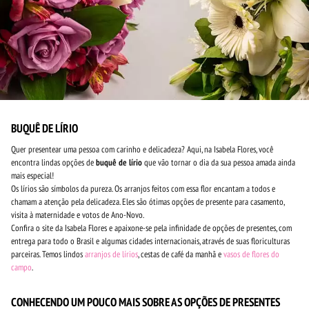
BUQUÊ DE LÍRIO
Quer presentear uma pessoa com carinho e delicadeza? Aqui, na Isabela Flores, você
encontra lindas opções de
buquê de lírio
que vão tornar o dia da sua pessoa amada ainda
mais especial!
Os lírios são símbolos da pureza. Os arranjos feitos com essa flor encantam a todos e
chamam a atenção pela delicadeza. Eles são ótimas opções de presente para casamento,
visita à maternidade e votos de Ano-Novo.
Confira o site da Isabela Flores e apaixone-se pela infinidade de opções de presentes, com
entrega para todo o Brasil e algumas cidades internacionais, através de suas floriculturas
parceiras. Temos lindos
arranjos de lírios
, cestas de café da manhã e
vasos de flores do
campo
.
CONHECENDO UM POUCO MAIS SOBRE AS OPÇÕES DE PRESENTES