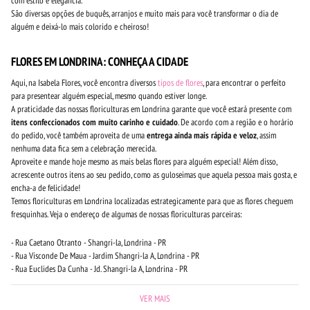
com estilo e elegância.
São diversas opções de buquês, arranjos e muito mais para você transformar o dia de
alguém e deixá-lo mais colorido e cheiroso!
FLORES EM LONDRINA: CONHEÇA A CIDADE
Aqui, na Isabela Flores, você encontra diversos
tipos de flores
, para encontrar o perfeito
para presentear alguém especial, mesmo quando estiver longe.
A praticidade das nossas floriculturas em Londrina garante que você estará presente com
itens confeccionados com muito carinho e cuidado
. De acordo com a região e o horário
do pedido, você também aproveita de uma
entrega ainda mais rápida e veloz
, assim
nenhuma data fica sem a celebração merecida.
Aproveite e mande hoje mesmo as mais belas flores para alguém especial! Além disso,
acrescente outros itens ao seu pedido, como as guloseimas que aquela pessoa mais gosta, e
encha-a de felicidade!
Temos floriculturas em Londrina localizadas estrategicamente para que as flores cheguem
fresquinhas. Veja o endereço de algumas de nossas floriculturas parceiras:
- Rua Caetano Otranto - Shangri-la, Londrina - PR
- Rua Visconde De Maua - Jardim Shangri-la A, Londrina - PR
- Rua Euclides Da Cunha - Jd. Shangri-la A, Londrina - PR
VER MAIS