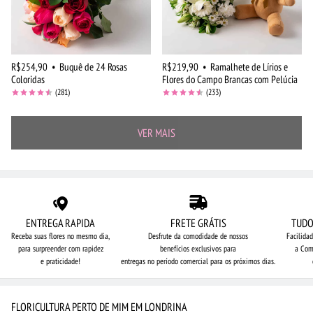
R$254,90
•
Buquê de 24 Rosas
R$219,90
•
Ramalhete de Lírios e
Coloridas
Flores do Campo Brancas com Pelúcia
(281)
(233)
VER MAIS
ENTREGA RAPIDA
FRETE GRÁTIS
TUDO
Receba suas flores no mesmo dia,
Desfrute da comodidade de nossos
Facilida
para surpreender com rapidez
benefícios exclusivos para
a Com
e praticidade!
entregas no período comercial para os próximos dias.
FLORICULTURA PERTO DE MIM EM LONDRINA