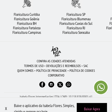
FLORICULTURA BRASÍLIA
CESTA DE CHOCOLATE
FLORICULTURA SP
LÍRIO
FLORICULTURA NITERÓI
FLORICULTURA BARUERI
ROSAS VERMELHAS
Floricultura Curitiba
Floricultura SP
Floricultura Goiânia
Floricultura Blumenau
F
ORQUÍDEAS
FLORICULTURA OSASCO
FLORICULTURA MANAUS
Floricultura BH
Floricultura Caxias do Sul
F
Floricultura Fortaleza
Floricultura RJ
Flor
BUQUÊ DE ROSAS VERMELHAS
FLORICULTURA GOIÂNIA
Floricultura Campinas
Floricultura Sorocaba
FLORICULTURA FORTALEZA
URSO DE PELÚCIA
ROSAS
BUQUÊ DE 20 ROSAS VERMELHAS
FLORICULTURA PORTO ALEGRE
FLORICULTURA JOÃO PESSOA
FLORES BRANCAS
FLORICULTURA RJ
CONFIRA AS CIDADES ATENDIDAS
TERMOS DE USO
•
DEVOLUÇÕES E REEMBOLSOS
•
SAC
FLORICULTURA SÃO BERNARDO DO CAMPO
QUEM SOMOS
•
POLÍTICA DE PRIVACIDADE
•
POLÍTICA DE COOKIES
CORPORATIVO
FLORICULTURA SÃO JOSÉ DOS CAMPOS
ROSAS BRANCAS
FLORICULTURA SANTO ANDRÉ
BUQUÊS DE FLORES
ARRANJO DE FLORES
FLORICULTURA UBERLÂNDIA
FLORICULTURA BH
Isabela Flores Intermediações LTDA | CNPJ: 10.158.838/0001-61
Av Dona Gertrudes - Sala 2, 273 - Centro - São João da Boa Vista - SP - 13.870-110
Baixe o aplicativo da Isabela Flores. Simples,
Peça pelo WhatsApp: (19) 98605-1504
X
Baixar Agora
rápido e sempre pra hoje.
Quem Somos