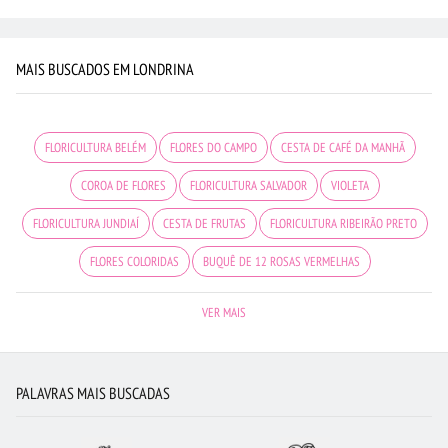
MAIS BUSCADOS EM LONDRINA
FLORICULTURA BELÉM
FLORES DO CAMPO
CESTA DE CAFÉ DA MANHÃ
COROA DE FLORES
FLORICULTURA SALVADOR
VIOLETA
FLORICULTURA JUNDIAÍ
CESTA DE FRUTAS
FLORICULTURA RIBEIRÃO PRETO
FLORES COLORIDAS
BUQUÊ DE 12 ROSAS VERMELHAS
CIDADES MAIS PROCURADAS
MAIS BUSCADOS
FLORICULTURA CAMPINAS
VER MAIS
FLORICULTURA RECIFE
FLORES
FLORES VERMELHAS
FLORICULTURA SANTOS
FLORICULTURA CURITIBA
PALAVRAS MAIS BUSCADAS
FLORICULTURA GUARULHOS
ROSAS AMARELAS
RAMALHETE DE FLORES