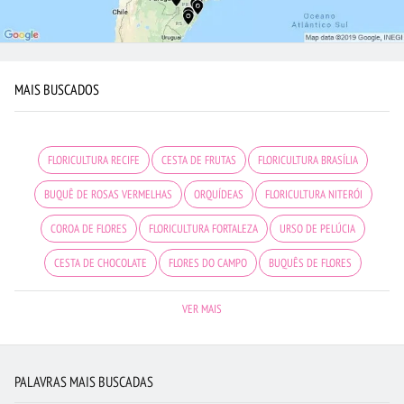
MAIS BUSCADOS
FLORICULTURA RECIFE
CESTA DE FRUTAS
FLORICULTURA BRASÍLIA
BUQUÊ DE ROSAS VERMELHAS
ORQUÍDEAS
FLORICULTURA NITERÓI
COROA DE FLORES
FLORICULTURA FORTALEZA
URSO DE PELÚCIA
CESTA DE CHOCOLATE
FLORES DO CAMPO
BUQUÊS DE FLORES
FLORICULTURA OSASCO
BUQUÊ DE 12 ROSAS VERMELHAS
VER MAIS
FLORICULTURA BARUERI
FLORES BRANCAS
ROSAS
RAMALHETE DE FLORES
FLORICULTURA JUNDIAÍ
PALAVRAS MAIS BUSCADAS
FLORICULTURA RIBEIRÃO PRETO
FLORICULTURA SANTO ANDRÉ