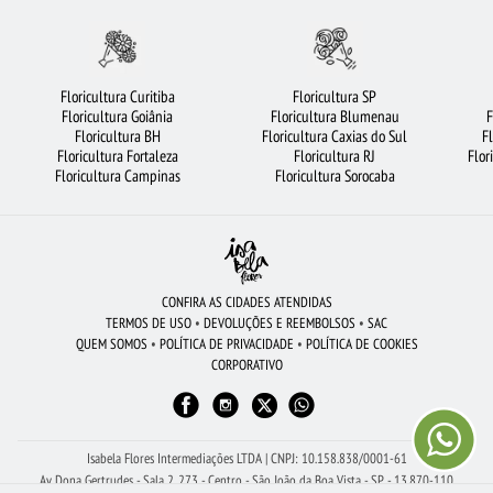
FLORICULTURA PORTO ALEGRE
FLORICULTURA UBERLÂNDIA
FLORICULTURA SÃO BERNARDO DO CAMPO
CESTA DE CAFÉ DA MANHÃ
Floricultura Curitiba
Floricultura SP
Floricultura Goiânia
Floricultura Blumenau
F
FLORICULTURA RJ
FLORICULTURA CURITIBA
FLORICULTURA GOIÂNIA
Floricultura BH
Floricultura Caxias do Sul
F
Floricultura Fortaleza
Floricultura RJ
Flor
VIOLETA
MAIS BUSCADOS
FLORICULTURA SALVADOR
Floricultura Campinas
Floricultura Sorocaba
FLORICULTURA MANAUS
FLORES COLORIDAS
ROSAS BRANCAS
FLORICULTURA SANTOS
FLORICULTURA CAMPINAS
FLORICULTURA GUARULHOS
FLORICULTURA BH
ROSAS VERMELHAS
CONFIRA AS CIDADES ATENDIDAS
TERMOS DE USO
•
DEVOLUÇÕES E REEMBOLSOS
•
SAC
FLORICULTURA SÃO JOSÉ DOS CAMPOS
FLORES VERMELHAS
QUEM SOMOS
•
POLÍTICA DE PRIVACIDADE
•
POLÍTICA DE COOKIES
CORPORATIVO
FLORICULTURA JOÃO PESSOA
LÍRIO
BUQUÊ DE 20 ROSAS VERMELHAS
ROSAS AMARELAS
FLORES
CIDADES MAIS PROCURADAS
ARRANJO DE FLORES
FLORICULTURA BELÉM
FLORICULTURA SP
Isabela Flores Intermediações LTDA | CNPJ: 10.158.838/0001-61
Av Dona Gertrudes - Sala 2, 273 - Centro - São João da Boa Vista - SP - 13.870-110