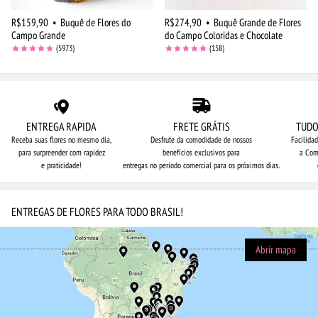
R$159,90
•
Buquê de Flores do
R$274,90
•
Buquê Grande de Flores
Campo Grande
do Campo Coloridas e Chocolate
(5973)
(158)
ENTREGA RAPIDA
FRETE GRÁTIS
TUDO
Receba suas flores no mesmo dia,
Desfrute da comodidade de nossos
Facilida
para surpreender com rapidez
benefícios exclusivos para
a Com
e praticidade!
entregas no período comercial para os próximos dias.
ENTREGAS DE FLORES PARA TODO BRASIL!
Abrir mapa