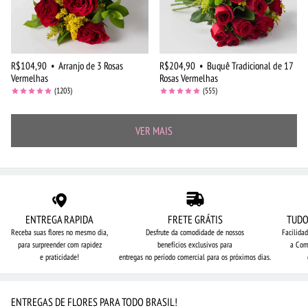
R$104,90
•
Arranjo de 3 Rosas
R$204,90
•
Buquê Tradicional de 17
Vermelhas
Rosas Vermelhas
(1203)
(555)
VER MAIS
ENTREGA RAPIDA
FRETE GRÁTIS
TUDO
Receba suas flores no mesmo dia,
Desfrute da comodidade de nossos
Facilida
para surpreender com rapidez
benefícios exclusivos para
a Com
e praticidade!
entregas no período comercial para os próximos dias.
ENTREGAS DE FLORES PARA TODO BRASIL!