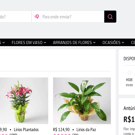
S
FLORES EM VASO
ARRANJOS DE FLORES
OCASIÕES
C
DISPO
HOJE
09/08
Antúr
R$1
Flor imp
9,90
•
Lírios Plantados
R$ 124,90
•
Lírios da Paz
como o p
(1000)
(294)