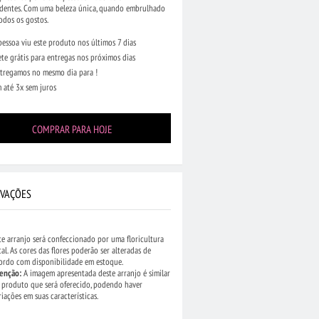
dentes. Com uma beleza única, quando embrulhado
todos os gostos.
pessoa viu este produto nos últimos 7 dias
ete grátis para entregas nos próximos dias
tregamos no mesmo dia para !
 até 3x sem juros
COMPRAR PARA HOJE
VAÇÕES
•
Arranjo de Flores do
romélias em Tons
te arranjo será confeccionado por uma floricultura
cal. As cores das flores poderão ser alteradas de
(243)
ordo com disponibilidade em estoque.
enção:
A imagem apresentada deste arranjo é similar
 produto que será oferecido, podendo haver
riações em suas características.