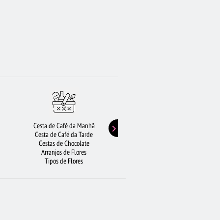
Cesta de Café da Manhã
Buquê de Girassol
Cesta de Café da Tarde
Presentes de Aniversário
Cestas de Chocolate
Buquê de Rosas Vermelhas
Arranjos de Flores
Rosas Amarelas
Tipos de Flores
Lírios