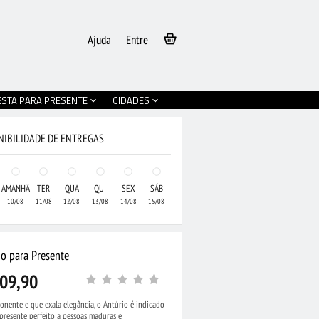
Ajuda
Entre
ESTA PARA PRESENTE
CIDADES
NIBILIDADE DE ENTREGAS
AMANHÃ
TER
QUA
QUI
SEX
SÁB
10/08
11/08
12/08
13/08
14/08
15/08
io para Presente
09,90
onente e que exala elegância, o Antúrio é indicado
resente perfeito a pessoas maduras e