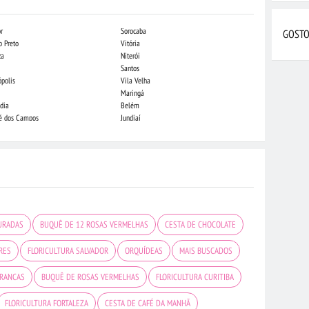
r
Sorocaba
Indaiatuba
GOSTO
o Preto
Vitória
Campo Grande
za
Niterói
Piracicaba
Santos
Londrina
ópolis
Vila Velha
Juiz de Fora
Maringá
São Luis
dia
Belém
São José do Rio
sé dos Campos
Jundiaí
Caxias do Sul
URADAS
BUQUÊ DE 12 ROSAS VERMELHAS
CESTA DE CHOCOLATE
RES
FLORICULTURA SALVADOR
ORQUÍDEAS
MAIS BUSCADOS
BRANCAS
BUQUÊ DE ROSAS VERMELHAS
FLORICULTURA CURITIBA
FLORICULTURA FORTALEZA
CESTA DE CAFÉ DA MANHÃ