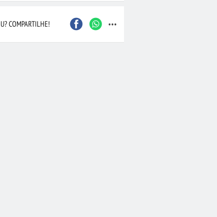
...
João Pessoa
São Bernardo do Camp
U? COMPARTILHE!
Contagem
Itajaí
Osasco
Santo André
Barueri
Maceió
Nova Iguaçu
Duque de Caxias
Joinville
Cascavel
 Preto
Marília
Taubaté
Bauru
Aracaju