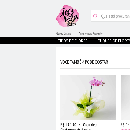
Flores Online
-
Antúrio para Presente
TIPOS DE FLORES
BUQUÊS DE FLORE
VOCÊ TAMBÉM PODE GOSTAR
R$ 194,90
•
Orquídea
R$ 14
Phalaenopsis Bicolor