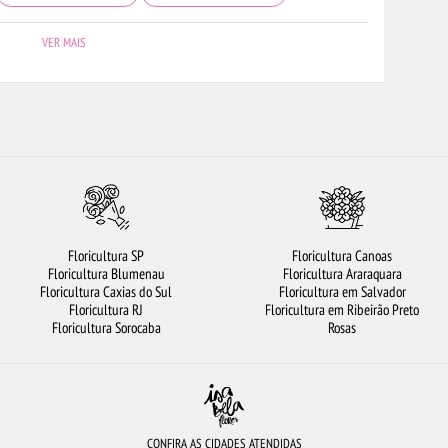
FLORICULTURA SP
FLORICULTURA CAMPINAS
FLORICULTURA BARUERI
VER MAIS
A BH
FLORES VERMELHAS
VIOLETA
FLORICULTURA GOIÂNIA
EIRÃO PRETO
LÍRIO
CESTA DE FRUTAS
FLORICULTURA BRASÍLIA
CULTURA RECIFE
FLORICULTURA PORTO ALEGRE
ROSAS AMARELAS
POS
FLORICULTURA OSASCO
FLORICULTURA GUARULHOS
UQUÊ DE 20 ROSAS VERMELHAS
FLORICULTURA JOÃO PESSOA
Floricultura SP
Floricultura Canoas
RES
FLORES BRANCAS
FLORES DO CAMPO
FLORICULTURA RJ
Floricultura Blumenau
Floricultura Araraquara
Floricultura Caxias do Sul
Floricultura em Salvador
URSO DE PELÚCIA
FLORICULTURA SANTOS
Floricultura RJ
Floricultura em Ribeirão Preto
Floricultura Sorocaba
Rosas
CONFIRA AS CIDADES ATENDIDAS