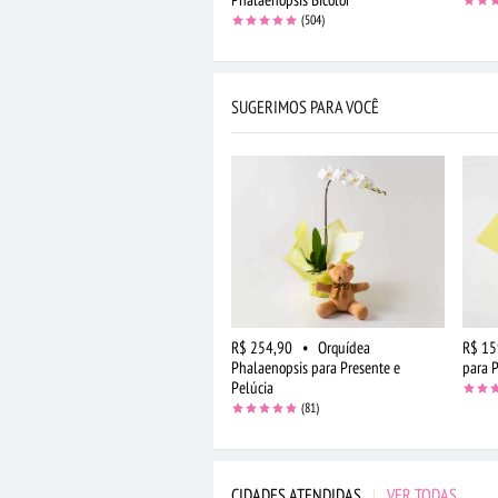
(504)
SUGERIMOS PARA VOCÊ
R$ 254,90
•
Orquídea
R$ 15
Phalaenopsis para Presente e
para 
Pelúcia
(81)
CIDADES ATENDIDAS
|
VER TODAS