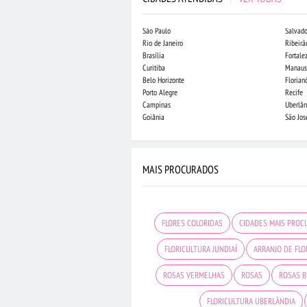
São Paulo
Salvado
Rio de Janeiro
Ribeirã
Brasília
Fortale
Curitiba
Manaus
Belo Horizonte
Florian
Porto Alegre
Recife
Campinas
Uberlân
Goiânia
São Jo
MAIS PROCURADOS
FLORES COLORIDAS
CIDADES MAIS PROC
FLORICULTURA JUNDIAÍ
ARRANJO DE FLO
ROSAS VERMELHAS
ROSAS
ROSAS 
FLORICULTURA UBERLÂNDIA