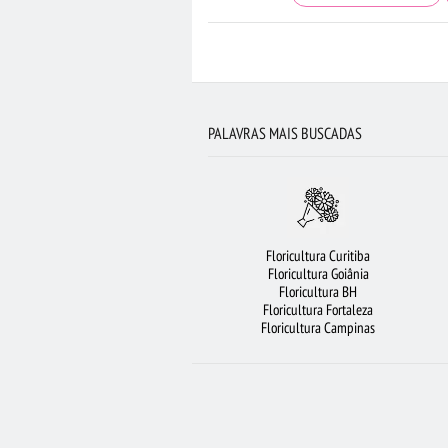
FLORICULTURA SÃO BERNARDO DO CAMPO
RAMALHETE DE FLORES
FLORICULTUR
FLORICULTURA NITERÓI
FLORICULTURA RIB
PALAVRAS MAIS BUSCADAS
FLORICULTURA BELÉM
FLORES
FLORI
FLORICULTURA SÃO JOSÉ DOS CAM
FLORICULTURA SANTO ANDRÉ
B
Floricultura Curitiba
FLORICULTURA MANAUS
COROA DE FLO
Floricultura Goiânia
Floricultura BH
BUQUÊS DE FLORES
Floricultura Fortaleza
Floricultura Campinas