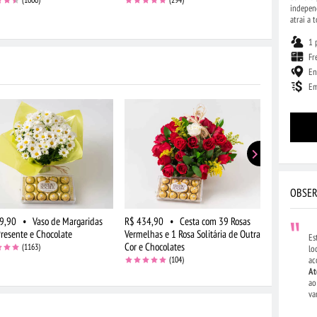
indepen
atrai a 
1 
Fr
En
Em
OBSER
9,90
•
Vaso de Margaridas
R$ 434,90
•
Cesta com 39 Rosas
R$ 149,90
Presente e Chocolate
Vermelhas e 1 Rosa Solitária de Outra
Campo e Ast
Es
Cor e Chocolates
Rosados
(1163)
lo
(104)
ac
At
ao
va