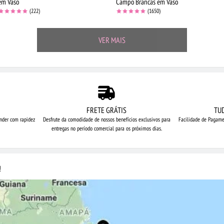
em Vaso
Campo Brancas em Vaso
(222)
(1650)
VER MAIS
FRETE GRÁTIS
TU
nder com rapidez
Desfrute da comodidade de nossos
benefícios exclusivos para
Facilidade de Pagame
entregas no período comercial para os próximos dias.
!