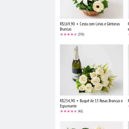
R$169,90
•
Cesta com Lírios e Gérberas
Brancas
(333)
R$254,90
•
Buquê de 15 Rosas Brancas e
Espumante
(42)