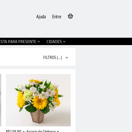
Ajuda
Entre
ESTA PARA PRESENTE
CIDADES
FILTROS
(...)
R$139,90
•
Arranjo de Gérberas e