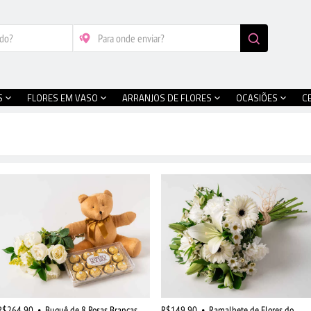
S
FLORES EM VASO
ARRANJOS DE FLORES
OCASIÕES
C
R$264,90
•
Buquê de 8 Rosas Brancas,
R$149,90
•
Ramalhete de Flores do