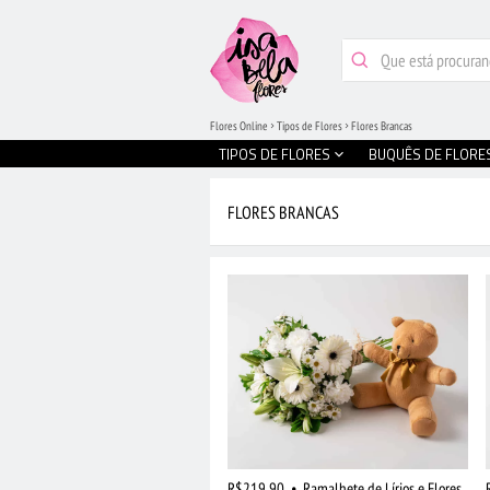
Flores Online
Tipos de Flores
Flores Brancas
TIPOS DE FLORES
BUQUÊS DE FLORE
FLORES BRANCAS
R$219,90
•
Ramalhete de Lírios e Flores