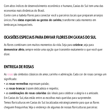
Com altos índices de desenvolvimento econômico e humano, Caxias do Sul tem uma das
economias mais dinâmicas do Brasil.
Conte com a Isabela Flores para conectar você a parceiros locais que preparam arranjos
únicos. Para
datas especiais ou gestos de carinho
, transforme cada momento em
lembranças inesquecíveis.
OCASIÕES ESPECIAIS PARA ENVIAR FLORES EM CAXIAS DO SUL
As flores combinam com muitos momentos da vida. Seja para
celebrar
, seja para
demonstrar afeto
, sempre existe uma opção que transmite exatamente o que você quer
dizer.
ENTREGA DE ROSAS
As
rosas
são símbolos clássicos de amor, carinho e admiração. Cada cor de rosas carrega um
significado:
• as
rosas-vermelhas
expressam paixão;
• as
rosas-brancas
trazem delicadeza e respeito;
• as
combinações de rosas coloridas
são ideais para celebrar a alegria e a amizade.
Em Caxias do Sul, elas estão entre as escolhas mais queridas para surpreender.
Temos floriculturas em Caxias do Sul localizadas estrategicamente para que as flores
cheguem fresquinhas. Veja o endereço de algumas de nossas floriculturas parceiras: