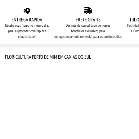
ENTREGA RAPIDA
FRETE GRÁTIS
TUDO
Receba suas flores no mesmo dia,
Desfrute da comodidade de nossos
Facilida
para surpreender com rapidez
benefícios exclusivos para
a Com
e praticidade!
entregas no período comercial para os próximos dias.
FLORICULTURA PERTO DE MIM EM CAXIAS DO SUL