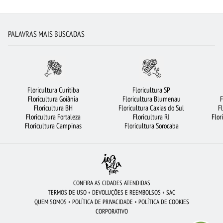
FLORES COLORIDAS
CESTA DE CAFÉ DA MANHÃ
ROSAS
FLORICULTURA JOÃO PESSOA
ROSAS BRANCAS
FLORICULTURA GOIÂNIA
PALAVRAS MAIS BUSCADAS
FLORICULTURA BARUERI
CESTA DE FRUTAS
BUQUÊ DE 20 ROSAS VERMELHAS
VIOLETA
ROSAS VERMELHAS
FLORICULTURA BRASÍLIA
FLORICULTURA RECIFE
FLORICULTURA OSASCO
Floricultura Curitiba
Floricultura SP
Floricultura Goiânia
Floricultura Blumenau
F
FLORICULTURA RJ
FLORES VERMELHAS
LÍRIO
FLORICULTURA SANTOS
Floricultura BH
Floricultura Caxias do Sul
F
Floricultura Fortaleza
Floricultura RJ
Flor
FLORICULTURA SALVADOR
BUQUÊ DE ROSAS VERMELHAS
ORQUÍDEAS
Floricultura Campinas
Floricultura Sorocaba
FLORICULTURA CAMPINAS
ROSAS AMARELAS
FLORICULTURA SÃO BERNARDO DO CAMPO
BUQUÊ DE 12 ROSAS VERMELHAS
RAMALHETE DE FLORES
BUQUÊS DE FLORES
FLORICULTURA FORTALEZA
CONFIRA AS CIDADES ATENDIDAS
TERMOS DE USO
•
DEVOLUÇÕES E REEMBOLSOS
•
SAC
FLORICULTURA BELÉM
ARRANJO DE FLORES
FLORICULTURA RIBEIRÃO PRETO
QUEM SOMOS
•
POLÍTICA DE PRIVACIDADE
•
POLÍTICA DE COOKIES
CORPORATIVO
URSO DE PELÚCIA
FLORES
CIDADES MAIS PROCURADAS