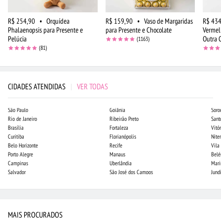
R$ 254,90
•
Orquídea
R$ 159,90
•
Vaso de Margaridas
R$ 434
Phalaenopsis para Presente e
para Presente e Chocolate
Vermelh
Pelúcia
Outra 
(1163)
(81)
CIDADES ATENDIDAS
|
VER TODAS
São Paulo
Goiânia
Soro
Rio de Janeiro
Ribeirão Preto
Sant
Brasília
Fortaleza
Vitór
Curitiba
Florianópolis
Niter
Belo Horizonte
Recife
Vila
Porto Alegre
Manaus
Bel
Campinas
Uberlândia
Mari
Salvador
São José dos Campos
Jund
MAIS PROCURADOS