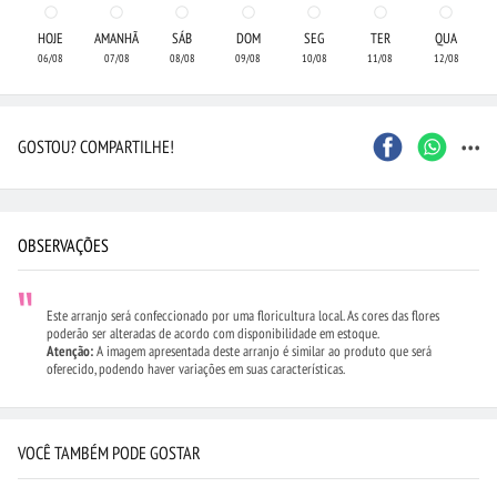
HOJE
AMANHÃ
SÁB
DOM
SEG
TER
QUA
06/08
07/08
08/08
09/08
10/08
11/08
12/08
...
GOSTOU? COMPARTILHE!
OBSERVAÇÕES
Este arranjo será confeccionado por uma floricultura local. As cores das flores
poderão ser alteradas de acordo com disponibilidade em estoque.
Atenção:
A imagem apresentada deste arranjo é similar ao produto que será
oferecido, podendo haver variações em suas características.
VOCÊ TAMBÉM PODE GOSTAR