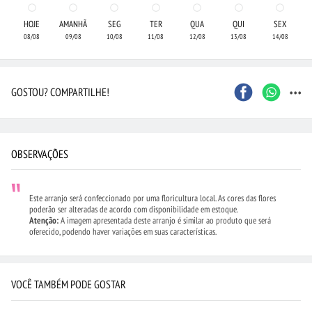
HOJE
AMANHÃ
SEG
TER
QUA
QUI
SEX
08/08
09/08
10/08
11/08
12/08
13/08
14/08
...
GOSTOU? COMPARTILHE!
OBSERVAÇÕES
Este arranjo será confeccionado por uma floricultura local. As cores das flores
poderão ser alteradas de acordo com disponibilidade em estoque.
Atenção:
A imagem apresentada deste arranjo é similar ao produto que será
oferecido, podendo haver variações em suas características.
VOCÊ TAMBÉM PODE GOSTAR