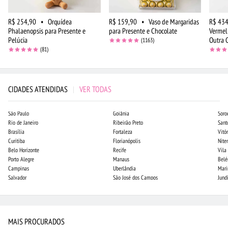
R$ 254,90
•
Orquídea
R$ 159,90
•
Vaso de Margaridas
R$ 434
Phalaenopsis para Presente e
para Presente e Chocolate
Vermelh
Pelúcia
Outra 
(1163)
(81)
CIDADES ATENDIDAS
|
VER TODAS
São Paulo
Goiânia
Soro
Rio de Janeiro
Ribeirão Preto
Sant
Brasília
Fortaleza
Vitór
Curitiba
Florianópolis
Niter
Belo Horizonte
Recife
Vila
Porto Alegre
Manaus
Bel
Campinas
Uberlândia
Mari
Salvador
São José dos Campos
Jund
MAIS PROCURADOS