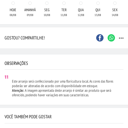
HOJE
AMANHÃ
SEG
TER
QUA
QUI
SEX
08/08
09/08
10/08
11/08
12/08
13/08
14/08
...
GOSTOU? COMPARTILHE!
OBSERVAÇÕES
Este arranjo será confeccionado por uma floricultura local. As cores das flores
poderão ser alteradas de acordo com disponibilidade em estoque.
Atenção:
A imagem apresentada deste arranjo é similar ao produto que será
oferecido, podendo haver variações em suas características.
VOCÊ TAMBÉM PODE GOSTAR