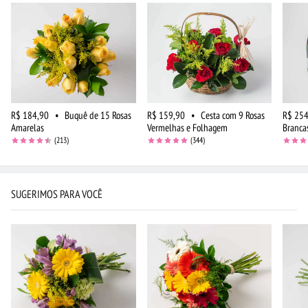
R$ 184,90
•
Buquê de 15 Rosas
R$ 159,90
•
Cesta com 9 Rosas
R$ 254
Amarelas
Vermelhas e Folhagem
Branca
(213)
(344)
SUGERIMOS PARA VOCÊ