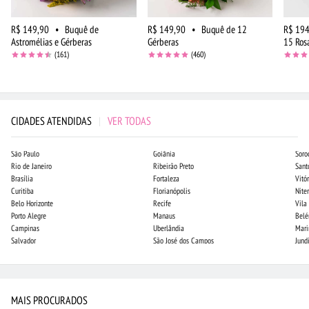
R$ 149,90
•
Buquê de
R$ 149,90
•
Buquê de 12
R$ 194
Astromélias e Gérberas
Gérberas
15 Ros
(161)
(460)
CIDADES ATENDIDAS
|
VER TODAS
São Paulo
Goiânia
Soro
Rio de Janeiro
Ribeirão Preto
Sant
Brasília
Fortaleza
Vitór
Curitiba
Florianópolis
Niter
Belo Horizonte
Recife
Vila
Porto Alegre
Manaus
Bel
Campinas
Uberlândia
Mari
Salvador
São José dos Campos
Jund
MAIS PROCURADOS