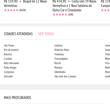
R$ 159,90
•
Buquê de 12 Rosas
R$ 434,90
•
Cesta com 39 Rosas
R$ 159
Vermelhas
Vermelhas e 1 Rosa Solitária de
Campo
Outra Cor e Chocolates
(6634)
(104)
CIDADES ATENDIDAS
|
VER TODAS
São Paulo
Goiânia
Soro
Rio de Janeiro
Ribeirão Preto
Sant
Brasília
Fortaleza
Vitór
Curitiba
Florianópolis
Niter
Belo Horizonte
Recife
Vila
Porto Alegre
Manaus
Bel
Campinas
Uberlândia
Mari
Salvador
São José dos Campos
Jund
MAIS PROCURADOS