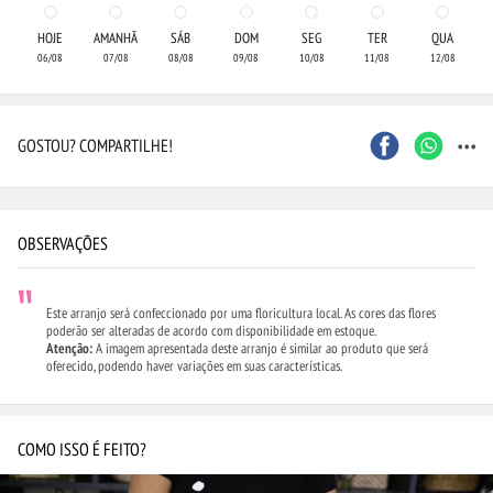
HOJE
AMANHÃ
SÁB
DOM
SEG
TER
QUA
06/08
07/08
08/08
09/08
10/08
11/08
12/08
...
GOSTOU? COMPARTILHE!
OBSERVAÇÕES
Este arranjo será confeccionado por uma floricultura local. As cores das flores
poderão ser alteradas de acordo com disponibilidade em estoque.
Atenção:
A imagem apresentada deste arranjo é similar ao produto que será
oferecido, podendo haver variações em suas características.
COMO ISSO É FEITO?