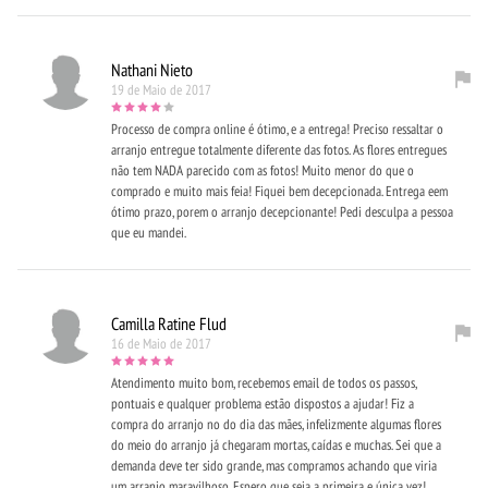
Nathani Nieto
19 de Maio de 2017
Processo de compra online é ótimo, e a entrega! Preciso ressaltar o
arranjo entregue totalmente diferente das fotos. As flores entregues
não tem NADA parecido com as fotos! Muito menor do que o
comprado e muito mais feia! Fiquei bem decepcionada. Entrega eem
ótimo prazo, porem o arranjo decepcionante! Pedi desculpa a pessoa
que eu mandei.
Camilla Ratine Flud
16 de Maio de 2017
Atendimento muito bom, recebemos email de todos os passos,
pontuais e qualquer problema estão dispostos a ajudar! Fiz a
compra do arranjo no do dia das mães, infelizmente algumas flores
do meio do arranjo já chegaram mortas, caídas e muchas. Sei que a
demanda deve ter sido grande, mas compramos achando que viria
um arranjo maravilhoso. Espero que seja a primeira e única vez!