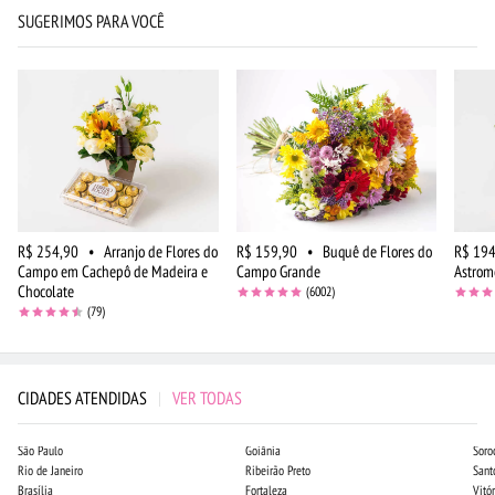
SUGERIMOS PARA VOCÊ
R$ 254,90
•
Arranjo de Flores do
R$ 159,90
•
Buquê de Flores do
R$ 194
Campo em Cachepô de Madeira e
Campo Grande
Astrom
Chocolate
(6002)
(79)
CIDADES ATENDIDAS
|
VER TODAS
São Paulo
Goiânia
Soro
Rio de Janeiro
Ribeirão Preto
Sant
Brasília
Fortaleza
Vitór