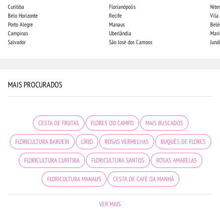
Curitiba
Florianópolis
Niter
Belo Horizonte
Recife
Vila
Porto Alegre
Manaus
Bel
Campinas
Uberlândia
Mari
Salvador
São José dos Campos
Jund
MAIS PROCURADOS
CESTA DE FRUTAS
FLORES DO CAMPO
MAIS BUSCADOS
FLORICULTURA BARUERI
LÍRIO
ROSAS VERMELHAS
BUQUÊS DE FLORES
FLORICULTURA CURITIBA
FLORICULTURA SANTOS
ROSAS AMARELAS
FLORICULTURA MANAUS
CESTA DE CAFÉ DA MANHÃ
FLORICULTURA SÃO JOSÉ DOS CAMPOS
FLORES
FLORES BRANCAS
VER MAIS
FLORICULTURA OSASCO
ROSAS
FLORICULTURA UBERLÂNDIA