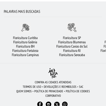
BUQUÊ DE 12 ROSAS VERMELHAS
CIDADES MAIS PROCURADAS
PALAVRAS MAIS BUSCADAS
FLORICULTURA SALVADOR
RAMALHETE DE FLORES
FLORICULTURA RECIFE
FLORICULTURA SANTO ANDRÉ
FLORICULTURA GOIÂNIA
CESTA DE CHOCOLATE
FLORICULTURA BRASÍLIA
Floricultura Curitiba
Floricultura SP
Floricultura Goiânia
Floricultura Blumenau
F
BUQUÊ DE ROSAS VERMELHAS
FLORICULTURA SP
FLORES COLORIDAS
Floricultura BH
Floricultura Caxias do Sul
F
Floricultura Fortaleza
Floricultura RJ
Flor
FLORICULTURA CAMPINAS
FLORICULTURA RIBEIRÃO PRETO
FLORICULTURA RJ
Floricultura Campinas
Floricultura Sorocaba
BUQUÊ DE 20 ROSAS VERMELHAS
FLORES VERMELHAS
ORQUÍDEAS
FLORICULTURA BH
ARRANJO DE FLORES
URSO DE PELÚCIA
FLORICULTURA GUARULHOS
FLORICULTURA BELÉM
CONFIRA AS CIDADES ATENDIDAS
TERMOS DE USO
•
DEVOLUÇÕES E REEMBOLSOS
•
SAC
FLORICULTURA JOÃO PESSOA
COROA DE FLORES
ROSAS BRANCAS
QUEM SOMOS
•
POLÍTICA DE PRIVACIDADE
•
POLÍTICA DE COOKIES
CORPORATIVO
FLORICULTURA JUNDIAÍ
VIOLETA
FLORICULTURA FORTALEZA