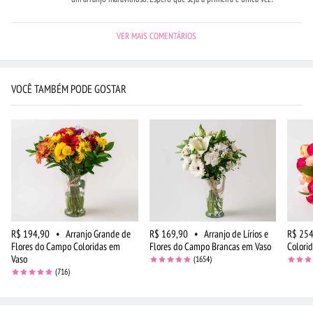
VER MAIS COMENTÁRIOS
VOCÊ TAMBÉM PODE GOSTAR
R$ 194,90
•
Arranjo Grande de
R$ 169,90
•
Arranjo de Lírios e
R$ 254
Flores do Campo Coloridas em
Flores do Campo Brancas em Vaso
Colori
Vaso
(1654)
(716)