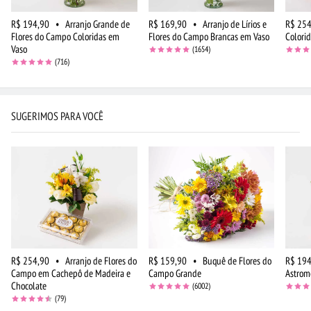
R$ 194,90
•
Arranjo Grande de
R$ 169,90
•
Arranjo de Lírios e
R$ 254
Flores do Campo Coloridas em
Flores do Campo Brancas em Vaso
Colori
Vaso
(1654)
(716)
SUGERIMOS PARA VOCÊ
R$ 254,90
•
Arranjo de Flores do
R$ 159,90
•
Buquê de Flores do
R$ 194
Campo em Cachepô de Madeira e
Campo Grande
Astrom
Chocolate
(6002)
(79)