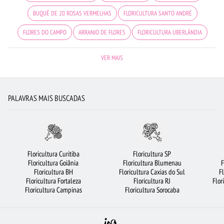
BUQUÊ DE 20 ROSAS VERMELHAS
FLORICULTURA SANTO ANDRÉ
FLORES DO CAMPO
ARRANJO DE FLORES
FLORICULTURA UBERLÂNDIA
LÍRIO
COROA DE FLORES
ROSAS
RAMALHETE DE FLORES
VER MAIS
FLORICULTURA MANAUS
VIOLETA
ROSAS AMARELAS
FLORICULTURA SALVADOR
FLORICULTURA SÃO JOSÉ DOS CAMPOS
PALAVRAS MAIS BUSCADAS
FLORICULTURA RECIFE
FLORICULTURA CURITIBA
FLORICULTURA SÃO BERNARDO DO CAMPO
FLORES VERMELHAS
FLORICULTURA JOÃO PESSOA
ORQUÍDEAS
FLORICULTURA OSASCO
Floricultura Curitiba
Floricultura SP
Floricultura Goiânia
Floricultura Blumenau
F
FLORICULTURA BARUERI
FLORES COLORIDAS
CESTA DE CAFÉ DA MANHÃ
Floricultura BH
Floricultura Caxias do Sul
F
Floricultura Fortaleza
Floricultura RJ
Flor
FLORICULTURA GOIÂNIA
FLORICULTURA CAMPINAS
Floricultura Campinas
Floricultura Sorocaba
FLORICULTURA RIBEIRÃO PRETO
FLORICULTURA FORTALEZA
MAIS BUSCADOS
FLORICULTURA PORTO ALEGRE