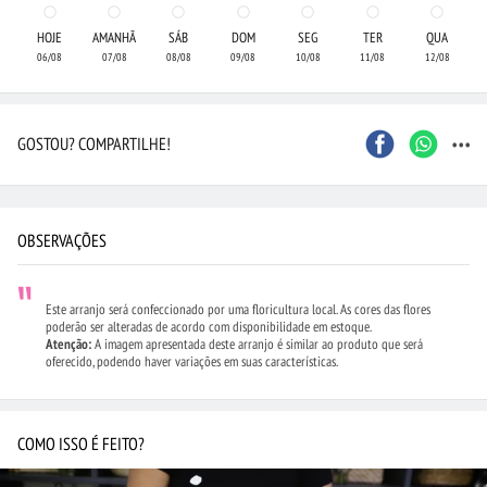
HOJE
AMANHÃ
SÁB
DOM
SEG
TER
QUA
06/08
07/08
08/08
09/08
10/08
11/08
12/08
...
GOSTOU? COMPARTILHE!
OBSERVAÇÕES
Este arranjo será confeccionado por uma floricultura local. As cores das flores
poderão ser alteradas de acordo com disponibilidade em estoque.
Atenção:
A imagem apresentada deste arranjo é similar ao produto que será
oferecido, podendo haver variações em suas características.
COMO ISSO É FEITO?