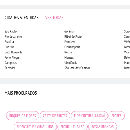
CIDADES ATENDIDAS
|
VER TODAS
São Paulo
Goiânia
Soro
Rio de Janeiro
Ribeirão Preto
Sant
Brasília
Fortaleza
Vitór
Curitiba
Florianópolis
Niter
Belo Horizonte
Recife
Vila
Porto Alegre
Manaus
Bel
Campinas
Uberlândia
Mari
Salvador
São José dos Campos
Jund
MAIS PROCURADOS
BUQUÊS DE FLORES
CESTA DE FRUTAS
FLORICULTURA JUNDIAÍ
FLORES
FLORICULTURA GUARULHOS
FLORICULTURA SP
ROSAS BRANCAS