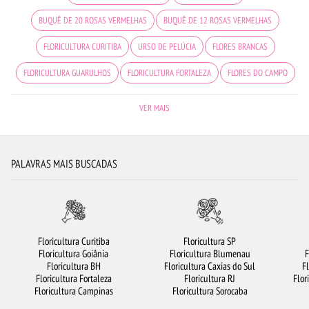
BUQUÊ DE 20 ROSAS VERMELHAS
BUQUÊ DE 12 ROSAS VERMELHAS
FLORICULTURA CURITIBA
URSO DE PELÚCIA
FLORES BRANCAS
FLORICULTURA GUARULHOS
FLORICULTURA FORTALEZA
FLORES DO CAMPO
VIOLETA
FLORICULTURA GOIÂNIA
ROSAS
MAIS BUSCADOS
VER MAIS
FLORICULTURA BRASÍLIA
ROSAS VERMELHAS
BUQUÊ DE ROSAS VERMELHAS
FLORICULTURA SÃO JOSÉ DOS CAMPOS
ROSAS AMARELAS
PALAVRAS MAIS BUSCADAS
FLORICULTURA NITERÓI
CESTA DE FRUTAS
FLORICULTURA SANTOS
BUQUÊS DE FLORES
FLORICULTURA SALVADOR
LÍRIO
ROSAS BRANCAS
ARRANJO DE FLORES
ORQUÍDEAS
FLORICULTURA OSASCO
Floricultura Curitiba
Floricultura SP
Floricultura Goiânia
Floricultura Blumenau
F
FLORICULTURA MANAUS
FLORICULTURA BARUERI
FLORES VERMELHAS
Floricultura BH
Floricultura Caxias do Sul
F
Floricultura Fortaleza
Floricultura RJ
Flor
FLORICULTURA RIBEIRÃO PRETO
FLORICULTURA JOÃO PESSOA
Floricultura Campinas
Floricultura Sorocaba
COROA DE FLORES
FLORICULTURA BH