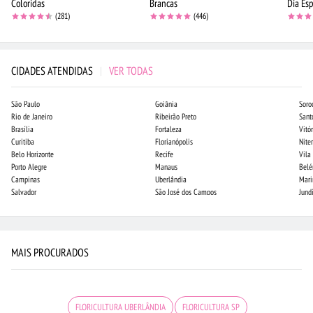
Coloridas
Brancas
Dia Esp
(281)
(446)
CIDADES ATENDIDAS
|
VER TODAS
São Paulo
Goiânia
Soro
Rio de Janeiro
Ribeirão Preto
Sant
Brasília
Fortaleza
Vitór
Curitiba
Florianópolis
Niter
Belo Horizonte
Recife
Vila
Porto Alegre
Manaus
Bel
Campinas
Uberlândia
Mari
Salvador
São José dos Campos
Jund
MAIS PROCURADOS
FLORICULTURA UBERLÂNDIA
FLORICULTURA SP