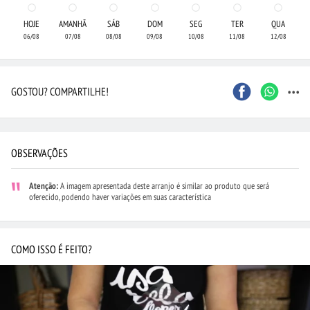
HOJE
AMANHÃ
SÁB
DOM
SEG
TER
QUA
06/08
07/08
08/08
09/08
10/08
11/08
12/08
...
GOSTOU? COMPARTILHE!
OBSERVAÇÕES
Atenção:
A imagem apresentada deste arranjo é similar ao produto que será
oferecido, podendo haver variações em suas característica
COMO ISSO É FEITO?