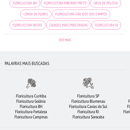
FLORICULTURA BH
FLORICULTURA RIBEIRÃO PRETO
URSO DE PELÚCIA
COROA DE FLORES
FLORICULTURA SÃO JOSÉ DOS CAMPOS
FLORICULTURA RECIFE
CIDADES MAIS PROCURADAS
FLORICULTURA RJ
CESTA DE CHOCOLATE
FLORES
FLORICULTURA SP
VER MAIS
BUQUÊ DE 12 ROSAS VERMELHAS
ROSAS AMARELAS
FLORES BRANCAS
FLORICULTURA SÃO BERNARDO DO CAMPO
FLORICULTURA GOIÂNIA
PALAVRAS MAIS BUSCADAS
ORQUÍDEAS
FLORICULTURA FORTALEZA
CESTA DE CAFÉ DA MANHÃ
VIOLETA
FLORICULTURA GUARULHOS
FLORES VERMELHAS
FLORICULTURA OSASCO
CESTA DE FRUTAS
BUQUÊS DE FLORES
Floricultura Curitiba
Floricultura SP
Floricultura Goiânia
Floricultura Blumenau
F
FLORICULTURA JUNDIAÍ
FLORICULTURA PORTO ALEGRE
Floricultura BH
Floricultura Caxias do Sul
F
Floricultura Fortaleza
Floricultura RJ
Flor
FLORICULTURA CURITIBA
LÍRIO
BUQUÊ DE 20 ROSAS VERMELHAS
Floricultura Campinas
Floricultura Sorocaba
BUQUÊ DE ROSAS VERMELHAS
MAIS BUSCADOS
FLORICULTURA BELÉM