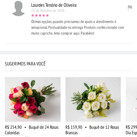
Lourdes Tenório de Oliveira
21 de Outubro de 2018
Ótimas opções, quando precisamos de ajuda o atendimento é
sensacional. Pontualidade na entrega. Produto confeccionado com
muito capricho. Amo comprar aqui. Parabéns!
SUGERIMOS PARA VOCÊ
R$ 254,90
•
Buquê de 24 Rosas
R$ 159,90
•
Buquê de 12 Rosas
R$ 299
Coloridas
Brancas
Dia Esp