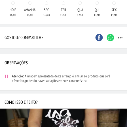
HOJE
AMANHÃ
SEG
TER
QUA
QUI
SEX
08/08
09/08
10/08
11/08
12/08
13/08
14/08
...
GOSTOU? COMPARTILHE!
OBSERVAÇÕES
Atenção:
A imagem apresentada deste arranjo é similar ao produto que será
oferecido, podendo haver variações em suas característica
COMO ISSO É FEITO?