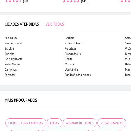
(281)
(446)
CIDADES ATENDIDAS
|
VER TODAS
São Paulo
Goiânia
Soro
Rio de Janeiro
Ribeirão Preto
Sant
Brasília
Fortaleza
Vitór
Curitiba
Florianópolis
Niter
Belo Horizonte
Recife
Vila
Porto Alegre
Manaus
Bel
Campinas
Uberlândia
Mari
Salvador
São José dos Campos
Jund
MAIS PROCURADOS
FLORICULTURA CAMPINAS
ROSAS
ARRANJO DE FLORES
ROSAS BRANCAS