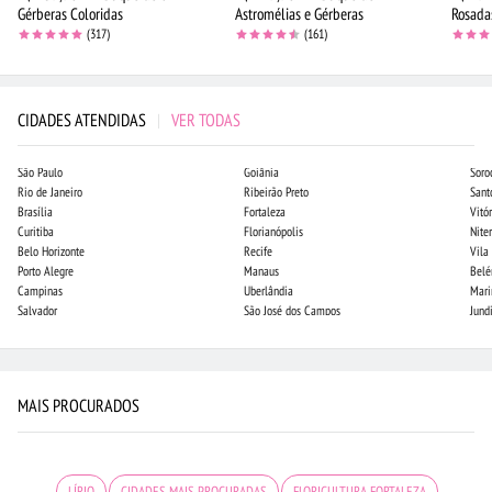
Gérberas Coloridas
Astromélias e Gérberas
Rosada
(317)
(161)
CIDADES ATENDIDAS
|
VER TODAS
São Paulo
Goiânia
Soro
Rio de Janeiro
Ribeirão Preto
Sant
Brasília
Fortaleza
Vitór
Curitiba
Florianópolis
Niter
Belo Horizonte
Recife
Vila
Porto Alegre
Manaus
Bel
Campinas
Uberlândia
Mari
Salvador
São José dos Campos
Jund
MAIS PROCURADOS
LÍRIO
CIDADES MAIS PROCURADAS
FLORICULTURA FORTALEZA