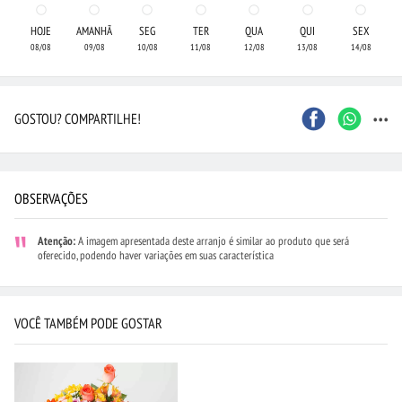
HOJE
AMANHÃ
SEG
TER
QUA
QUI
SEX
08/08
09/08
10/08
11/08
12/08
13/08
14/08
...
GOSTOU? COMPARTILHE!
OBSERVAÇÕES
Atenção:
A imagem apresentada deste arranjo é similar ao produto que será
oferecido, podendo haver variações em suas característica
VOCÊ TAMBÉM PODE GOSTAR