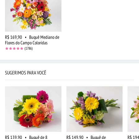
R$ 169,90
•
Buquê Mediano de
Flores do Campo Coloridas
(1786)
SUGERIMOS PARA VOCÊ
R$ 139,90
•
Buquê de 8
R$ 149,90
•
Buquê de
R$ 194