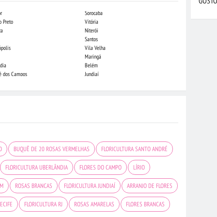
GOSTO
r
Sorocaba
Indaiatuba
o Preto
Vitória
Campo Grande
za
Niterói
Piracicaba
Santos
Londrina
ópolis
Vila Velha
Juiz de Fora
Maringá
São Luis
dia
Belém
São José do Rio
sé dos Campos
Jundiaí
Caxias do Sul
O
BUQUÊ DE 20 ROSAS VERMELHAS
FLORICULTURA SANTO ANDRÉ
FLORICULTURA UBERLÂNDIA
FLORES DO CAMPO
LÍRIO
ÉM
ROSAS BRANCAS
FLORICULTURA JUNDIAÍ
ARRANJO DE FLORES
ECIFE
FLORICULTURA RJ
ROSAS AMARELAS
FLORES BRANCAS