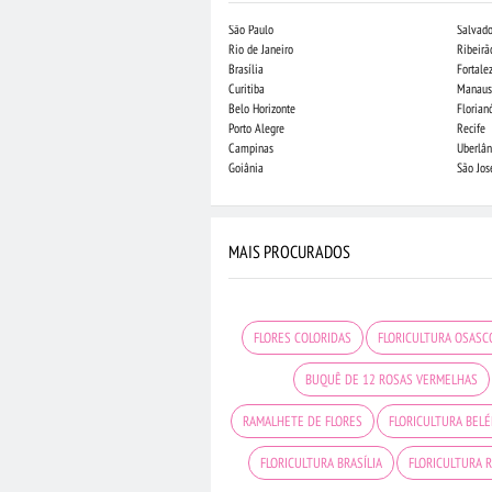
São Paulo
Salvado
Rio de Janeiro
Ribeirã
Brasília
Fortale
Curitiba
Manaus
Belo Horizonte
Florian
Porto Alegre
Recife
Campinas
Uberlân
Goiânia
São Jo
MAIS PROCURADOS
FLORES COLORIDAS
FLORICULTURA OSASC
BUQUÊ DE 12 ROSAS VERMELHAS
RAMALHETE DE FLORES
FLORICULTURA BEL
FLORICULTURA BRASÍLIA
FLORICULTURA R