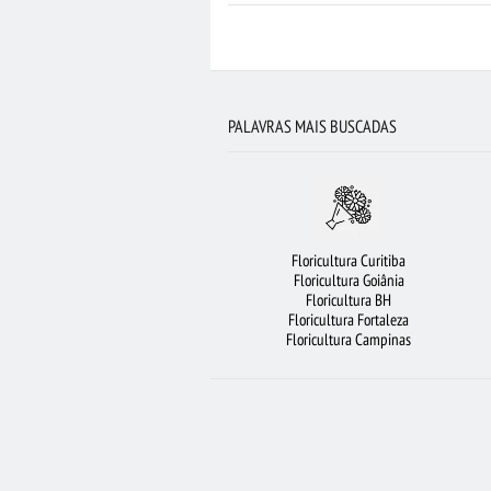
FLORICULTURA GUARULHOS
FLORICULTURA SÃO JOSÉ DOS CAMPOS
FLORICULTURA SP
FLORICULTURA CA
PALAVRAS MAIS BUSCADAS
ROSAS VERMELHAS
FLORICULT
FLORICULTURA RIBEIRÃO PRETO
F
FLORICULTURA SANTOS
FLORICULTU
Floricultura Curitiba
FLORES VERMELHAS
ORQUÍDEAS
CEST
Floricultura Goiânia
Floricultura BH
MAIS BUSCADOS
FLORICULT
Floricultura Fortaleza
Floricultura Campinas