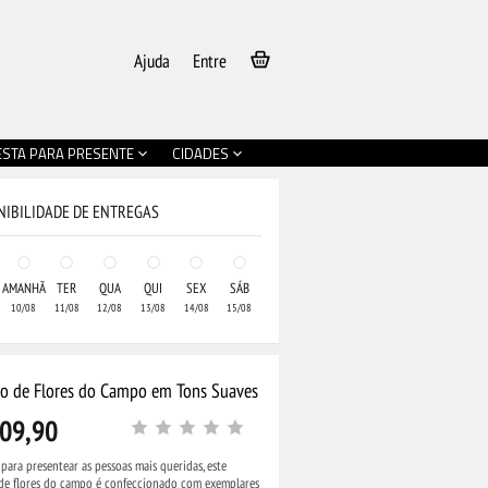
Ajuda
Entre
ESTA PARA PRESENTE
CIDADES
NIBILIDADE DE ENTREGAS
AMANHÃ
TER
QUA
QUI
SEX
SÁB
10/08
11/08
12/08
13/08
14/08
15/08
jo de Flores do Campo em Tons Suaves
09,90
 para presentear as pessoas mais queridas, este
 de flores do campo é confeccionado com exemplares