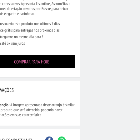
e cores suaves. Apresenta Lisianthus, Astromélias e
lores da estação envoltas por Ruscus, para deixar
is elegante e carinhoso.
pessoa viu este produto nos últimos 7 dias
ete grátis para entregas nos próximos dias
tregamos no mesmo dia para !
 até 3x sem juros
COMPRAR PARA HOJE
VAÇÕES
•
Cesta Pequena de
R$ 314,90
•
Cesta de Café com
R$ 124,90
•
Min
res
Chocolate e Flores
do Campo
enção:
A imagem apresentada deste arranjo é similar
(193)
(532)
(183)
 produto que será oferecido, podendo haver
riações em suas característica
...