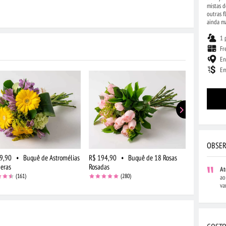
mistas d
outras f
ainda ma
1 
Fr
En
Em
OBSER
9,90
•
Buquê de Astromélias
R$ 194,90
•
Buquê de 18 Rosas
R$ 219,90
beras
Rosadas
Frutas e Flo
At
(161)
(280)
ao
va