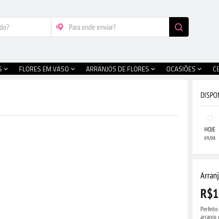
S
FLORES EM VASO
ARRANJOS DE FLORES
OCASIÕES
C
DISPO
HOJE
09/08
Arran
R$1
Perfeito
arranjo