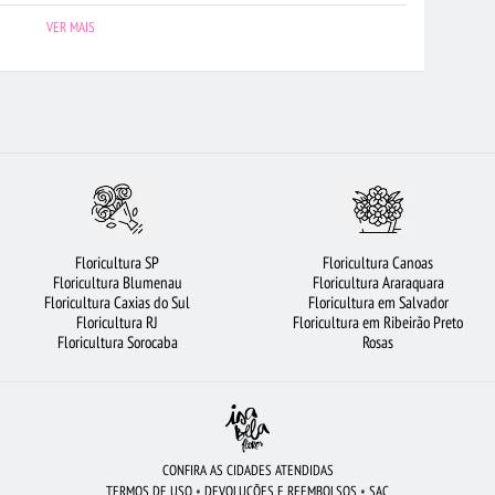
VIOLETA
FLORICULTURA PORTO ALEGRE
FLORES
VER MAIS
FLORICULTURA SÃO BERNARDO DO CAMPO
FLORICULTURA GOIÂNIA
MPINAS
FLORICULTURA BARUERI
CIDADES MAIS PROCURADAS
URA MANAUS
CESTA DE FRUTAS
FLORICULTURA CURITIBA
LORICULTURA NITERÓI
ROSAS
FLORICULTURA JOÃO PESSOA
RA FORTALEZA
BUQUÊS DE FLORES
FLORICULTURA SALVADOR
Floricultura SP
Floricultura Canoas
A DE CHOCOLATE
BUQUÊ DE ROSAS VERMELHAS
URSO DE PELÚCIA
Floricultura Blumenau
Floricultura Araraquara
Floricultura Caxias do Sul
Floricultura em Salvador
URA BH
COROA DE FLORES
CESTA DE CAFÉ DA MANHÃ
Floricultura RJ
Floricultura em Ribeirão Preto
Floricultura Sorocaba
Rosas
CONFIRA AS CIDADES ATENDIDAS
TERMOS DE USO
•
DEVOLUÇÕES E REEMBOLSOS
•
SAC