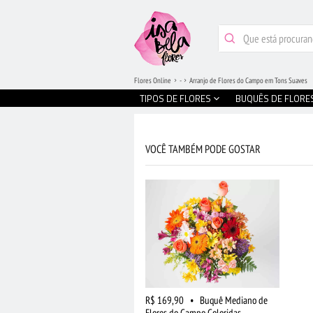
Flores Online
-
Arranjo de Flores do Campo em Tons Suaves
TIPOS DE FLORES
BUQUÊS DE FLORE
VOCÊ TAMBÉM PODE GOSTAR
R$ 169,90
•
Buquê Mediano de
Flores do Campo Coloridas