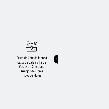
Cesta de Café da Manhã
Buquê de Girassol
Cesta de Café da Tarde
Presentes de Aniversário
Cestas de Chocolate
Buquê de Rosas Vermelhas
Arranjos de Flores
Rosas Amarelas
Tipos de Flores
Lírios