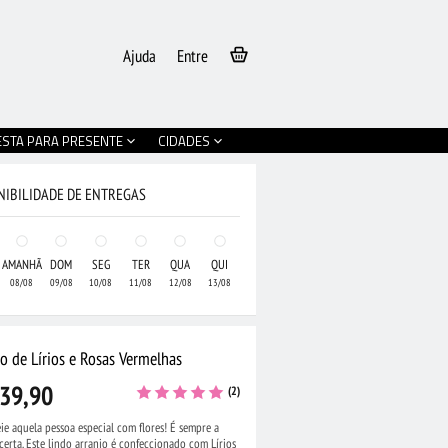
Ajuda
Entre
ESTA PARA PRESENTE
CIDADES
NIBILIDADE DE ENTREGAS
AMANHÃ
DOM
SEG
TER
QUA
QUI
08/08
09/08
10/08
11/08
12/08
13/08
o de Lírios e Rosas Vermelhas
39,90
(2)
ie aquela pessoa especial com flores! É sempre a
certa. Este lindo arranjo é confeccionado com Lírios