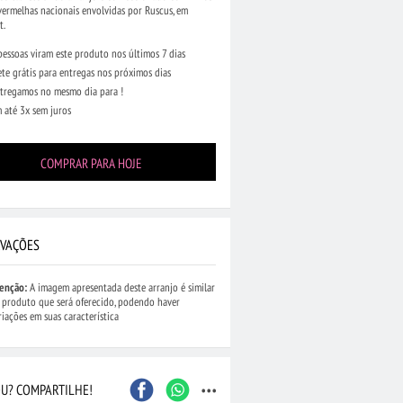
vermelhas nacionais envolvidas por Ruscus, em
t.
pessoas viram este produto nos últimos 7 dias
ete grátis para entregas nos próximos dias
tregamos no mesmo dia para !
 até 3x sem juros
COMPRAR PARA HOJE
VAÇÕES
enção:
A imagem apresentada deste arranjo é similar
 produto que será oferecido, podendo haver
riações em suas característica
...
U? COMPARTILHE!