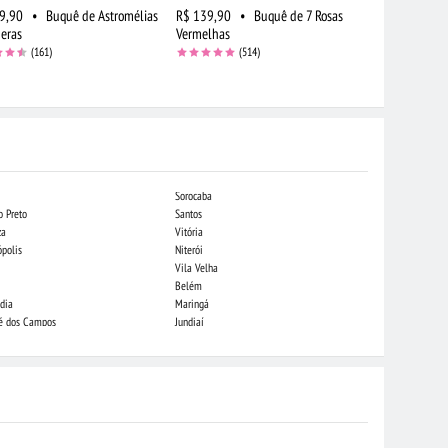
9,90
•
Buquê de Astromélias
R$ 139,90
•
Buquê de 7 Rosas
R$ 239,90
beras
Vermelhas
de Duas Cor
(161)
(514)
Sorocaba
Campo Grande
o Preto
Santos
Indaiatuba
za
Vitória
Londrina
ópolis
Niterói
Piracicaba
Vila Velha
Juiz de Fora
Belém
São Luis
dia
Maringá
São José do Rio
sé dos Campos
Jundiaí
João Pessoa