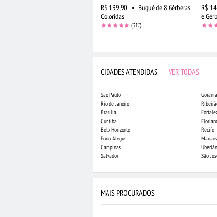
R$ 139,90
•
Buquê de 8 Gérberas
R$ 14
Coloridas
e Gér
(317)
CIDADES ATENDIDAS
|
VER TODAS
São Paulo
Goiânia
Rio de Janeiro
Ribeirã
Brasília
Fortale
Curitiba
Florian
Belo Horizonte
Recife
Porto Alegre
Manaus
Campinas
Uberlân
Salvador
São Jo
MAIS PROCURADOS