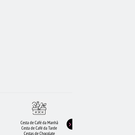
Cesta de Café da Manhã
Buquê de Girassol
Cesta de Café da Tarde
Presentes de Aniversário
Cestas de Chocolate
Buquê de Rosas Vermelhas