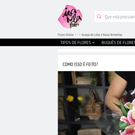
Flores Online
-
Arranjo de Lírios e Rosas Vermelhas
TIPOS DE FLORES
BUQUÊS DE FLORE
COMO ISSO É FEITO?