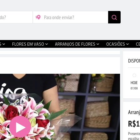
S
FLORES EM VASO
ARRANJOS DE FLORES
OCASIÕES
C
DISPO
HOJE
07/08
Arranj
R$1
Presente
escolha 