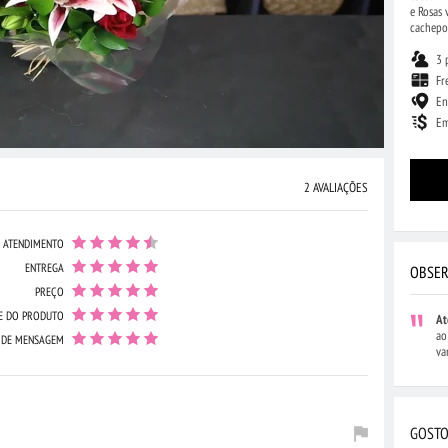
e Rosas 
cachepo
3 
Fr
En
Em
2 AVALIAÇÕES
ATENDIMENTO
ENTREGA
OBSER
PREÇO
E DO PRODUTO
At
ao
 DE MENSAGEM
va
GOSTO