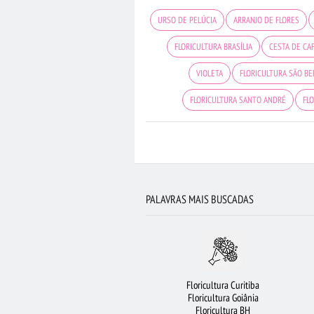
URSO DE PELÚCIA
ARRANJO DE FLORES
FLORICULTURA BRASÍLIA
CESTA DE CA
VIOLETA
FLORICULTURA SÃO B
FLORICULTURA SANTO ANDRÉ
FL
RAMALHETE DE FLORES
FLORICULTUR
FLORICULTURA RIBEIRÃO PRETO
FLORIC
FLORICULTURA BH
FLORICULTURA 
PALAVRAS MAIS BUSCADAS
FLORES COLORIDAS
BUQUÊ DE 
BUQUÊ DE ROSAS VERMELHAS
ROSAS 
BUQUÊ DE 20 ROSAS VERMELHAS
CO
Floricultura Curitiba
FLORICULTURA CURITIBA
FLORICULTURA
Floricultura Goiânia
Floricultura BH
FLORICULTURA NITERÓI
F