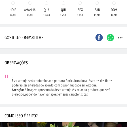
HOJE
AMANHÃ
QUA
QUI
SEX
SÁB
DOM
10/08
11/08
12/08
13/08
14/08
15/08
16/08
...
GOSTOU? COMPARTILHE!
OBSERVAÇÕES
.
Este arranjo será confeccionado por uma floricultura local. As cores das flores
poderão ser alteradas de acordo com disponibilidade em estoque.
Atenção:
A imagem apresentada deste arranjo é similar ao produto que será
oferecido, podendo haver variações em suas características.
COMO ISSO É FEITO?