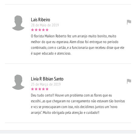
Lais Ribeiro
28 de Maio de 2019
O florista Maikon Roberto fez um arranjo muito bonito, muito
melhor do que eu esperava. Alem disso foi entregue no periodo
combinado, com o cartão, e a funcionaria que recebeu disse que ele
é super educado e atencioso.
Livia R Bibian Santo
25 de Março de 2019
Deu tudo certo!! Houve um problema com as flores que eu
escolhi...as que chegaram no carregamento não estavam tão bonitas
e vcs se preocuparam com isso, nós decidimos juntos um "novo
arranjo". Muito obrigada pela atenção e cuidado!!