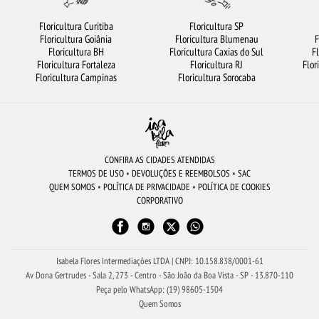
COROA DE FLORES
FLORICULTURA RIBEIRÃO PRETO
ORQUÍDEAS
Floricultura Curitiba
Floricultura SP
Floricultura Goiânia
Floricultura Blumenau
F
FLORICULTURA SANTOS
CESTA DE CAFÉ DA MANHÃ
Floricultura BH
Floricultura Caxias do Sul
F
Floricultura Fortaleza
Floricultura RJ
Flor
CIDADES MAIS PROCURADAS
FLORICULTURA SP
RAMALHETE DE FLORES
Floricultura Campinas
Floricultura Sorocaba
FLORICULTURA OSASCO
FLORICULTURA RECIFE
BUQUÊS DE FLORES
ROSAS VERMELHAS
FLORICULTURA SÃO JOSÉ DOS CAMPOS
FLORES BRANCAS
FLORICULTURA BARUERI
ROSAS BRANCAS
CONFIRA AS CIDADES ATENDIDAS
TERMOS DE USO
•
DEVOLUÇÕES E REEMBOLSOS
•
SAC
CESTA DE FRUTAS
LÍRIO
FLORICULTURA PORTO ALEGRE
QUEM SOMOS
•
POLÍTICA DE PRIVACIDADE
•
POLÍTICA DE COOKIES
CORPORATIVO
BUQUÊ DE ROSAS VERMELHAS
FLORICULTURA RJ
FLORES COLORIDAS
FLORES VERMELHAS
FLORES DO CAMPO
BUQUÊ DE 12 ROSAS VERMELHAS
ROSAS AMARELAS
ROSAS
Isabela Flores Intermediações LTDA | CNPJ: 10.158.838/0001-61
Av Dona Gertrudes - Sala 2, 273 - Centro - São João da Boa Vista - SP - 13.870-110
Peça pelo WhatsApp: (19) 98605-1504
Quem Somos