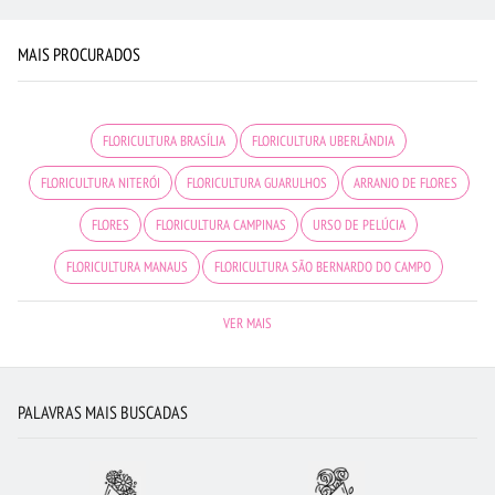
MAIS PROCURADOS
FLORICULTURA BRASÍLIA
FLORICULTURA UBERLÂNDIA
FLORICULTURA NITERÓI
FLORICULTURA GUARULHOS
ARRANJO DE FLORES
FLORES
FLORICULTURA CAMPINAS
URSO DE PELÚCIA
FLORICULTURA MANAUS
FLORICULTURA SÃO BERNARDO DO CAMPO
BUQUÊ DE 20 ROSAS VERMELHAS
FLORICULTURA JOÃO PESSOA
VER MAIS
FLORICULTURA BH
MAIS BUSCADOS
CESTA DE CHOCOLATE
FLORICULTURA CURITIBA
FLORICULTURA FORTALEZA
VIOLETA
PALAVRAS MAIS BUSCADAS
FLORICULTURA BELÉM
FLORICULTURA SANTO ANDRÉ
FLORICULTURA GOIÂNIA
FLORICULTURA JUNDIAÍ
FLORICULTURA SALVADOR