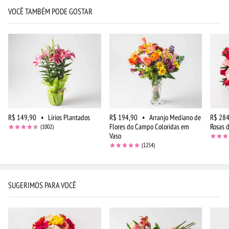
VOCÊ TAMBÉM PODE GOSTAR
R$ 149,90
•
Lírios Plantados
R$ 194,90
•
Arranjo Mediano de
R$ 284
Flores do Campo Coloridas em
Rosas 
(1002)
Vaso
(1254)
SUGERIMOS PARA VOCÊ