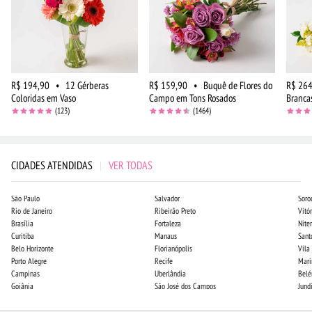
R$ 194,90
•
12 Gérberas
R$ 159,90
•
Buquê de Flores do
R$ 264
Coloridas em Vaso
Campo em Tons Rosados
Brancas
(123)
(1464)
CIDADES ATENDIDAS
|
VER TODAS
São Paulo
Salvador
Soro
Rio de Janeiro
Ribeirão Preto
Vitór
Brasília
Fortaleza
Niter
Curitiba
Manaus
Sant
Belo Horizonte
Florianópolis
Vila
Porto Alegre
Recife
Mari
Campinas
Uberlândia
Bel
Goiânia
São José dos Campos
Jund