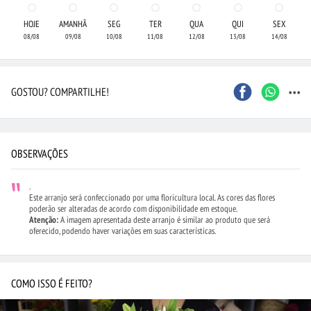
HOJE
AMANHÃ
SEG
TER
QUA
QUI
SEX
08/08
09/08
10/08
11/08
12/08
13/08
14/08
...
GOSTOU? COMPARTILHE!
OBSERVAÇÕES
.
Este arranjo será confeccionado por uma floricultura local. As cores das flores
poderão ser alteradas de acordo com disponibilidade em estoque.
Atenção:
A imagem apresentada deste arranjo é similar ao produto que será
oferecido, podendo haver variações em suas características.
COMO ISSO É FEITO?