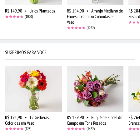
R$ 149,90
•
Lírios Plantados
R$ 194,90
•
Arranjo Mediano de
R$ 284
Flores do Campo Coloridas em
Rosas 
(1000)
Vaso
(1252)
SUGERIMOS PARA VOCÊ
R$ 194,90
•
12 Gérberas
R$ 159,90
•
Buquê de Flores do
R$ 264
Coloridas em Vaso
Campo em Tons Rosados
Brancas
(123)
(1462)