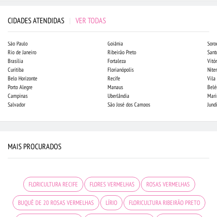
CIDADES ATENDIDAS
|
VER TODAS
São Paulo
Goiânia
Soro
Rio de Janeiro
Ribeirão Preto
Sant
Brasília
Fortaleza
Vitór
Curitiba
Florianópolis
Niter
Belo Horizonte
Recife
Vila
Porto Alegre
Manaus
Bel
Campinas
Uberlândia
Mari
Salvador
São José dos Campos
Jund
MAIS PROCURADOS
FLORICULTURA RECIFE
FLORES VERMELHAS
ROSAS VERMELHAS
BUQUÊ DE 20 ROSAS VERMELHAS
LÍRIO
FLORICULTURA RIBEIRÃO PRETO