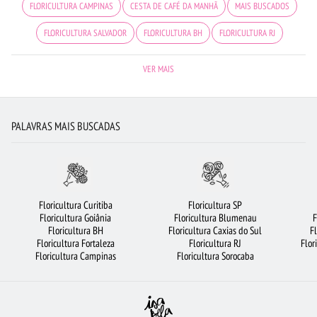
FLORICULTURA CAMPINAS
CESTA DE CAFÉ DA MANHÃ
MAIS BUSCADOS
FLORICULTURA SALVADOR
FLORICULTURA BH
FLORICULTURA RJ
FLORICULTURA GUARULHOS
FLORES
BUQUÊ DE ROSAS VERMELHAS
VER MAIS
BUQUÊS DE FLORES
ROSAS BRANCAS
CESTA DE FRUTAS
URSO DE PELÚCIA
FLORICULTURA OSASCO
CESTA DE CHOCOLATE
PALAVRAS MAIS BUSCADAS
FLORICULTURA JUNDIAÍ
FLORICULTURA SP
FLORICULTURA BARUERI
FLORICULTURA SANTO ANDRÉ
ARRANJO DE FLORES
ROSAS AMARELAS
FLORICULTURA JOÃO PESSOA
FLORICULTURA SANTOS
Floricultura Curitiba
Floricultura SP
Floricultura Goiânia
Floricultura Blumenau
F
FLORICULTURA UBERLÂNDIA
RAMALHETE DE FLORES
Floricultura BH
Floricultura Caxias do Sul
F
Floricultura Fortaleza
Floricultura RJ
Flor
FLORICULTURA FORTALEZA
FLORICULTURA SÃO JOSÉ DOS CAMPOS
Floricultura Campinas
Floricultura Sorocaba
BUQUÊ DE 12 ROSAS VERMELHAS
ROSAS
COROA DE FLORES
FLORICULTURA SÃO BERNARDO DO CAMPO
FLORICULTURA PORTO ALEGRE