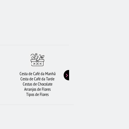
Cesta de Café da Manhã
Buquê de Girassol
Cesta de Café da Tarde
Presentes de Aniversário
Cestas de Chocolate
Buquê de Rosas Vermelhas
Arranjos de Flores
Rosas Amarelas
Tipos de Flores
Lírios