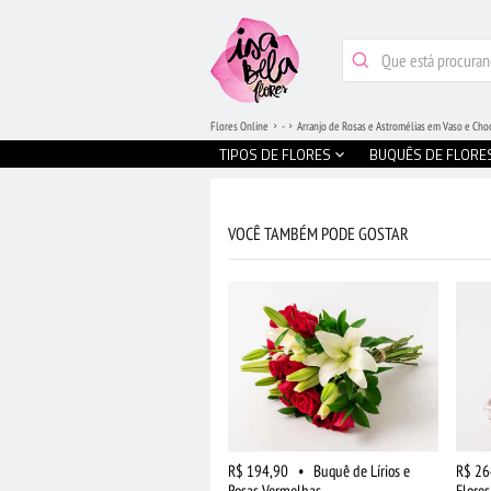
Flores Online
-
Arranjo de Rosas e Astromélias em Vaso e Cho
TIPOS DE FLORES
BUQUÊS DE FLORE
VOCÊ TAMBÉM PODE GOSTAR
R$ 194,90
•
Buquê de Lírios e
R$ 26
Rosas Vermelhas
Flore