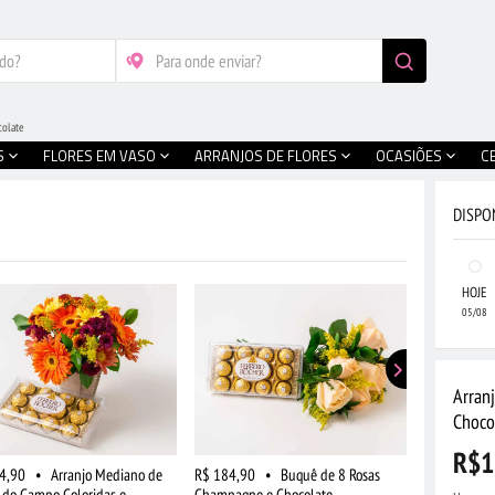
colate
S
FLORES EM VASO
ARRANJOS DE FLORES
OCASIÕES
C
DISPO
HOJE
05/08
Arran
Choco
R$1
4,90
•
Arranjo Mediano de
R$ 184,90
•
Buquê de 8 Rosas
R$ 274,90
s do Campo Coloridas e
Champagne e Chocolate
Flores do C