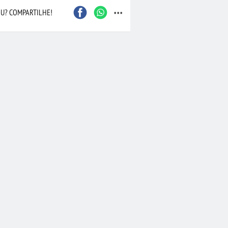
...
U? COMPARTILHE!
Caxias do Sul
São Bernardo do Camp
Contagem
Maceió
Joinville
Santo André
Barueri
Cascavel
Osasco
Itajaí
Nova Iguaçu
Taubaté
 Preto
Bauru
Aracaju
Marília
Macaé