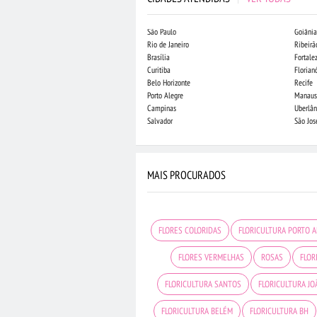
São Paulo
Goiânia
Rio de Janeiro
Ribeirã
Brasília
Fortale
Curitiba
Florian
Belo Horizonte
Recife
Porto Alegre
Manaus
Campinas
Uberlân
Salvador
São Jo
MAIS PROCURADOS
FLORES COLORIDAS
FLORICULTURA PORTO 
FLORES VERMELHAS
ROSAS
FLOR
FLORICULTURA SANTOS
FLORICULTURA J
FLORICULTURA BELÉM
FLORICULTURA BH