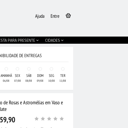
Ajuda
Entre
ESTA PARA PRESENTE
CIDADES
NIBILIDADE DE ENTREGAS
AMANHÃ
SEX
SÁB
DOM
SEG
TER
06/08
07/08
08/08
09/08
10/08
11/08
jo de Rosas e Astromélias em Vaso e
late
59,90
•
Buquê Grande de
ampo Coloridas e