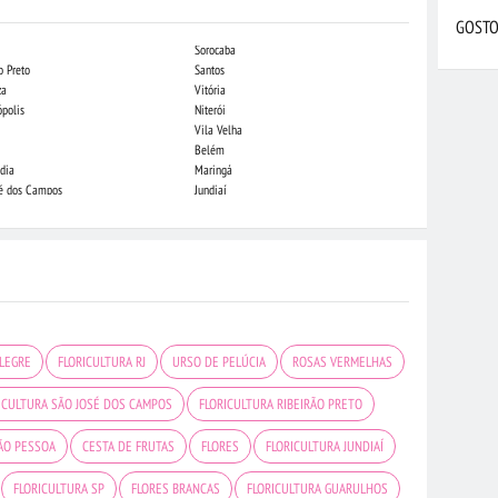
GOSTO
Sorocaba
Campo Grande
o Preto
Santos
Indaiatuba
za
Vitória
Londrina
ópolis
Niterói
Piracicaba
Vila Velha
Juiz de Fora
Belém
São Luis
dia
Maringá
São José do Rio
sé dos Campos
Jundiaí
João Pessoa
ALEGRE
FLORICULTURA RJ
URSO DE PELÚCIA
ROSAS VERMELHAS
ICULTURA SÃO JOSÉ DOS CAMPOS
FLORICULTURA RIBEIRÃO PRETO
OÃO PESSOA
CESTA DE FRUTAS
FLORES
FLORICULTURA JUNDIAÍ
FLORICULTURA SP
FLORES BRANCAS
FLORICULTURA GUARULHOS