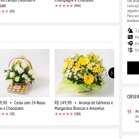
Um arran
late
Chocolate
coloraçõ
(966)
alguém m
(69)
Para sur
bombon
1 
Fr
En
Em
OBSER
9,90
•
Cesta com 24 Rosas
R$ 149,90
•
Arranjo de Gérberas e
R$ 194,90
as e Chocolates
Margaridas Brancas e Amarelas
e Astromélia
At
(50)
(188)
ao
va