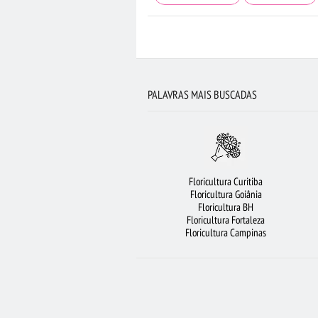
LÍRIO
VIOLETA
ROSAS BRANCAS
FLORICULTURA SÃO BERNARDO DO CAM
FLORICULTURA SALVADOR
MAIS BUS
PALAVRAS MAIS BUSCADAS
FLORICULTURA GOIÂNIA
FLORICU
FLORICULTURA CURITIBA
RAMALHETE
ORQUÍDEAS
FLORICULTURA UBERLÂNDIA
Floricultura Curitiba
BUQUÊ DE 20 ROSAS VERMELHAS
Floricultura Goiânia
Floricultura BH
BUQUÊ DE 12 R
Floricultura Fortaleza
Floricultura Campinas