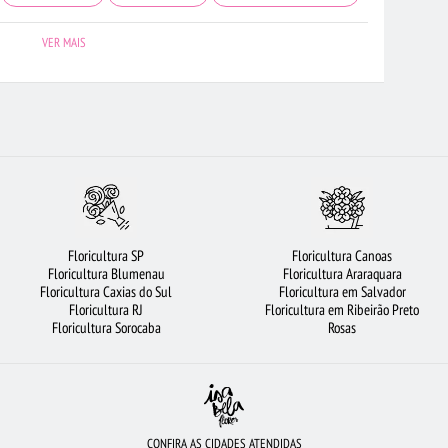
ROSAS AMARELAS
FLORICULTURA MANAUS
FLORICULTURA OSASCO
VER MAIS
PO
CESTA DE CAFÉ DA MANHÃ
BUQUÊ DE ROSAS VERMELHAS
CADOS
CIDADES MAIS PROCURADAS
FLORICULTURA CAMPINAS
LTURA BRASÍLIA
COROA DE FLORES
FLORICULTURA RECIFE
 DE FLORES
ARRANJO DE FLORES
FLORICULTURA FORTALEZA
FLORICULTURA BARUERI
FLORES DO CAMPO
BUQUÊS DE FLORES
Floricultura SP
Floricultura Canoas
FLORICULTURA SANTO ANDRÉ
CESTA DE CHOCOLATE
Floricultura Blumenau
Floricultura Araraquara
Floricultura Caxias do Sul
Floricultura em Salvador
OSAS VERMELHAS
FLORICULTURA NITERÓI
Floricultura RJ
Floricultura em Ribeirão Preto
Floricultura Sorocaba
Rosas
CONFIRA AS CIDADES ATENDIDAS