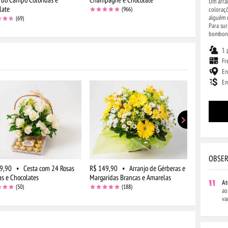
Um arran
late
Chocolate
coloraçõ
(966)
alguém m
(69)
Para sur
bombon
1 
Fr
En
Em
OBSER
9,90
•
Cesta com 24 Rosas
R$ 149,90
•
Arranjo de Gérberas e
R$ 194,90
as e Chocolates
Margaridas Brancas e Amarelas
e Astromélia
At
(50)
(188)
ao
va