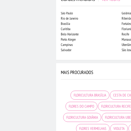
São Paulo
Goiânia
Rio de Janeiro
Ribeirã
Brasília
Fortale
Curitiba
Florian
Belo Horizonte
Recife
Porto Alegre
Manaus
Campinas
Uberlân
Salvador
São Jo
MAIS PROCURADOS
FLORICULTURA BRASÍLIA
CESTA DE C
FLORES DO CAMPO
FLORICULTURA RECIFE
FLORICULTURA GOIÂNIA
FLORICULTURA UB
FLORES VERMELHAS
VIOLETA