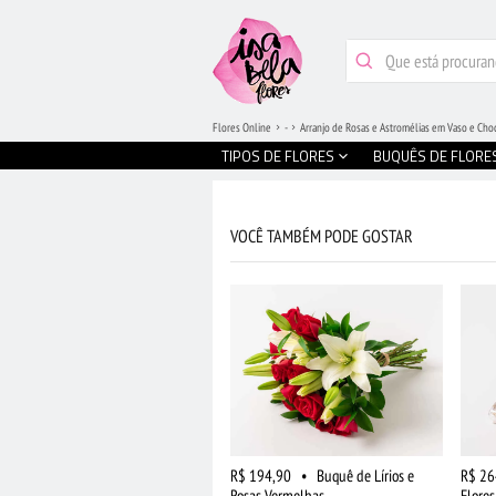
Flores Online
-
Arranjo de Rosas e Astromélias em Vaso e Cho
TIPOS DE FLORES
BUQUÊS DE FLORE
VOCÊ TAMBÉM PODE GOSTAR
R$ 194,90
•
Buquê de Lírios e
R$ 26
Rosas Vermelhas
Flore