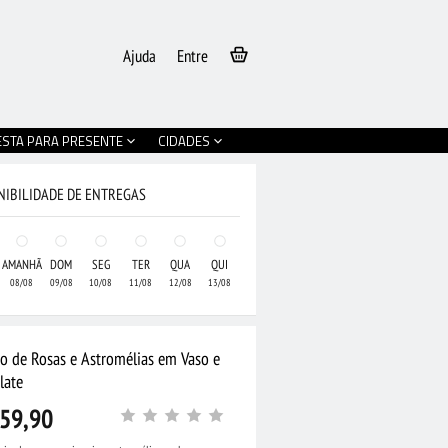
Ajuda
Entre
ESTA PARA PRESENTE
CIDADES
NIBILIDADE DE ENTREGAS
AMANHÃ
DOM
SEG
TER
QUA
QUI
08/08
09/08
10/08
11/08
12/08
13/08
jo de Rosas e Astromélias em Vaso e
late
59,90
•
Buquê Grande de
ampo Coloridas e