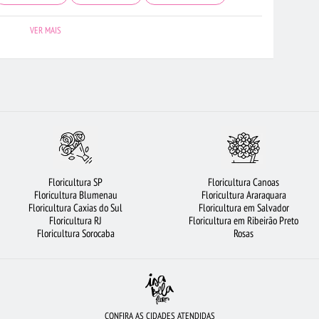
UÍDEAS
FLORICULTURA BH
FLORICULTURA RIBEIRÃO PRETO
VER MAIS
LAS
FLORICULTURA SÃO JOSÉ DOS CAMPOS
FLORICULTURA MANAUS
CULTURA SP
BUQUÊS DE FLORES
FLORICULTURA NITERÓI
LTURA CAMPINAS
ROSAS BRANCAS
FLORICULTURA BELÉM
S COLORIDAS
FLORES
FLORICULTURA SÃO BERNARDO DO CAMPO
LÍRIO
FLORICULTURA JUNDIAÍ
FLORICULTURA SALVADOR
Floricultura SP
Floricultura Canoas
RA CURITIBA
ROSAS VERMELHAS
FLORICULTURA GUARULHOS
Floricultura Blumenau
Floricultura Araraquara
Floricultura Caxias do Sul
Floricultura em Salvador
QUÊ DE ROSAS VERMELHAS
FLORICULTURA JOÃO PESSOA
Floricultura RJ
Floricultura em Ribeirão Preto
Floricultura Sorocaba
Rosas
CONFIRA AS CIDADES ATENDIDAS