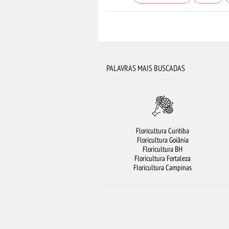
FLORICULTURA PORTO ALEGRE
ORQ
CIDADES MAIS PROCURADAS
ROSAS AMARE
FLORICULTURA FORTALEZA
FLORI
PALAVRAS MAIS BUSCADAS
FLORICULTURA OSASCO
FLORICU
BUQUÊ DE 12 ROSAS VERMELHAS
FLORE
FLORICULTURA SANTO ANDRÉ
Floricultura Curitiba
FLORICULTURA SANTOS
FLORICULTU
Floricultura Goiânia
Floricultura BH
FLORICULTURA BARUERI
BU
Floricultura Fortaleza
Floricultura Campinas