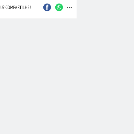
...
U? COMPARTILHE!
Caxias do Sul
São Bernardo do Camp
Contagem
Maceió
Joinville
Santo André
Barueri
Cascavel
Osasco
Itajaí
Nova Iguaçu
Taubaté
 Preto
Bauru
Aracaju
Marília
Macaé