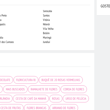
GOSTO
Sorocaba
Campo Grande
o Preto
Santos
Indaiatuba
za
Vitória
Londrina
ópolis
Niterói
Piracicaba
Vila Velha
Juiz de Fora
Belém
São Luis
dia
Maringá
São José do Rio
sé dos Campos
Jundiaí
João Pessoa
HOCOLATE
FLORICULTURA RJ
BUQUÊ DE 20 ROSAS VERMELHAS
MAIS BUSCADOS
RAMALHETE DE FLORES
COROA DE FLORES
ERLÂNDIA
CESTA DE CAFÉ DA MANHÃ
ROSAS
URSO DE PELÚCIA
CESTA DE FRUTAS
FLORES BRANCAS
ARRANJO DE FLORES