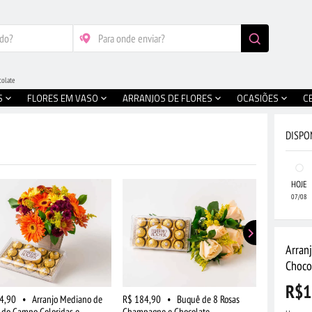
colate
S
FLORES EM VASO
ARRANJOS DE FLORES
OCASIÕES
C
DISPO
HOJE
07/08
Arran
Choco
R$1
4,90
•
Arranjo Mediano de
R$ 184,90
•
Buquê de 8 Rosas
R$ 274,90
s do Campo Coloridas e
Champagne e Chocolate
Flores do C