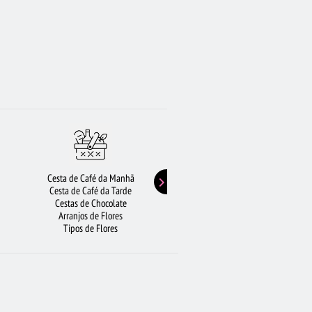
Cesta de Café da Manhã
Buquê de Girassol
Cesta de Café da Tarde
Presentes de Aniversário
Cestas de Chocolate
Buquê de Rosas Vermelhas
Arranjos de Flores
Rosas Amarelas
Tipos de Flores
Lírios