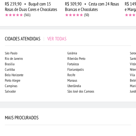
R$ 239,90
•
Buquê com 15
R$ 309,90
•
Cesta com 24 Rosas
R$ 149
Rosas de Duas Cores e Chocolates
Brancas e Chocolates
e Marg
(561)
(50)
CIDADES ATENDIDAS
|
VER TODAS
São Paulo
Goiânia
Soro
Rio de Janeiro
Ribeirão Preto
Sant
Brasília
Fortaleza
Vitór
Curitiba
Florianópolis
Niter
Belo Horizonte
Recife
Vila
Porto Alegre
Manaus
Bel
Campinas
Uberlândia
Mari
Salvador
São José dos Campos
Jund
MAIS PROCURADOS