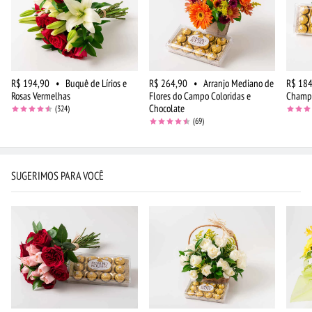
R$ 194,90
•
Buquê de Lírios e
R$ 264,90
•
Arranjo Mediano de
R$ 184
Rosas Vermelhas
Flores do Campo Coloridas e
Champa
Chocolate
(324)
(69)
SUGERIMOS PARA VOCÊ