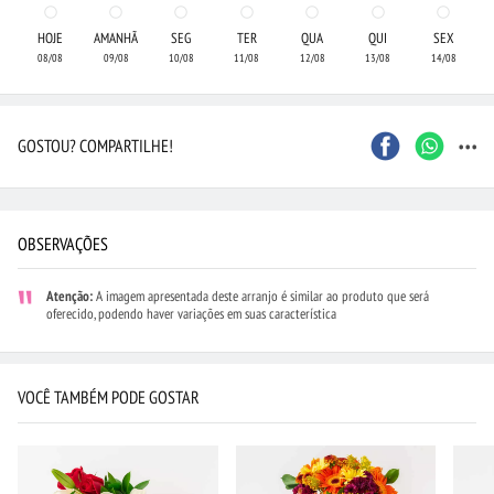
HOJE
AMANHÃ
SEG
TER
QUA
QUI
SEX
08/08
09/08
10/08
11/08
12/08
13/08
14/08
...
GOSTOU? COMPARTILHE!
OBSERVAÇÕES
Atenção:
A imagem apresentada deste arranjo é similar ao produto que será
oferecido, podendo haver variações em suas característica
VOCÊ TAMBÉM PODE GOSTAR