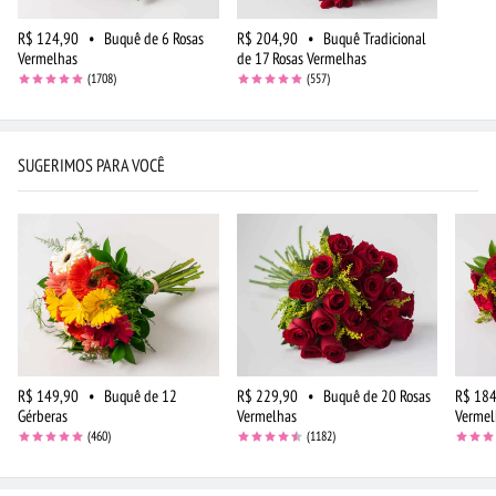
R$ 124,90
•
Buquê de 6 Rosas
R$ 204,90
•
Buquê Tradicional
Vermelhas
de 17 Rosas Vermelhas
(1708)
(557)
SUGERIMOS PARA VOCÊ
R$ 149,90
•
Buquê de 12
R$ 229,90
•
Buquê de 20 Rosas
R$ 184
Gérberas
Vermelhas
Vermel
(460)
(1182)