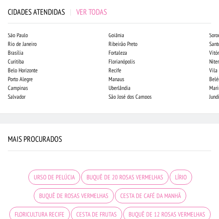
CIDADES ATENDIDAS
|
VER TODAS
São Paulo
Goiânia
Soro
Rio de Janeiro
Ribeirão Preto
Sant
Brasília
Fortaleza
Vitór
Curitiba
Florianópolis
Niter
Belo Horizonte
Recife
Vila
Porto Alegre
Manaus
Bel
Campinas
Uberlândia
Mari
Salvador
São José dos Campos
Jund
MAIS PROCURADOS
URSO DE PELÚCIA
BUQUÊ DE 20 ROSAS VERMELHAS
LÍRIO
BUQUÊ DE ROSAS VERMELHAS
CESTA DE CAFÉ DA MANHÃ
FLORICULTURA RECIFE
CESTA DE FRUTAS
BUQUÊ DE 12 ROSAS VERMELHAS