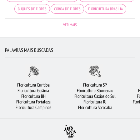
BUQUÊS DE FLORES
COROA DE FLORES
FLORICULTURA BRASÍLIA
FLORICULTURA GOIÂNIA
FLORES
FLORICULTURA SALVADOR
VER MAIS
CIDADES MAIS PROCURADAS
FLORES BRANCAS
FLORICULTURA BARUERI
FLORICULTURA SÃO JOSÉ DOS CAMPOS
FLORICULTURA GUARULHOS
PALAVRAS MAIS BUSCADAS
ROSAS VERMELHAS
FLORICULTURA SANTO ANDRÉ
ROSAS
MAIS BUSCADOS
FLORICULTURA RJ
FLORICULTURA JOÃO PESSOA
FLORICULTURA JUNDIAÍ
FLORICULTURA BH
FLORICULTURA SP
Floricultura Curitiba
Floricultura SP
Floricultura Goiânia
Floricultura Blumenau
F
ARRANJO DE FLORES
FLORICULTURA CURITIBA
FLORICULTURA SANTOS
Floricultura BH
Floricultura Caxias do Sul
F
Floricultura Fortaleza
Floricultura RJ
Flor
FLORICULTURA BELÉM
VIOLETA
FLORICULTURA PORTO ALEGRE
Floricultura Campinas
Floricultura Sorocaba
ROSAS BRANCAS
FLORICULTURA RIBEIRÃO PRETO
FLORICULTURA MANAUS
FLORICULTURA OSASCO
FLORES COLORIDAS
FLORICULTURA FORTALEZA
FLORES DO CAMPO
ROSAS AMARELAS
FLORICULTURA NITERÓI