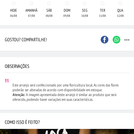
HOJE
AMANHÃ
SÁB
DOM
SEG
TER
QUA
06/08
07/08
08/08
09/08
10/08
11/08
12/08
...
GOSTOU? COMPARTILHE!
OBSERVAÇÕES
Este arranjo será confeccionado por uma floricultura local. As cores das flores
poderão ser alteradas de acordo com disponibilidade em estoque.
Atenção:
A imagem apresentada deste arranjo é similar ao produto que será
oferecido, podendo haver variações em suas características.
COMO ISSO É FEITO?