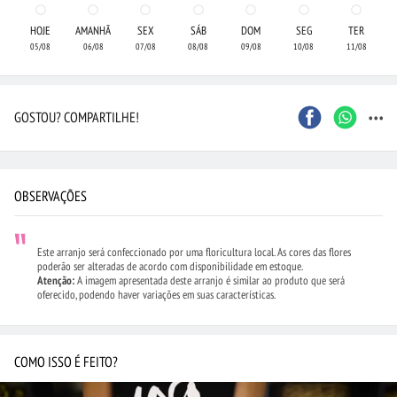
HOJE
AMANHÃ
SEX
SÁB
DOM
SEG
TER
05/08
06/08
07/08
08/08
09/08
10/08
11/08
...
GOSTOU? COMPARTILHE!
OBSERVAÇÕES
Este arranjo será confeccionado por uma floricultura local. As cores das flores
poderão ser alteradas de acordo com disponibilidade em estoque.
Atenção:
A imagem apresentada deste arranjo é similar ao produto que será
oferecido, podendo haver variações em suas características.
COMO ISSO É FEITO?