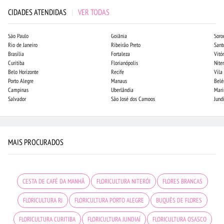
CIDADES ATENDIDAS
|
VER TODAS
São Paulo
Goiânia
Soro
Rio de Janeiro
Ribeirão Preto
Sant
Brasília
Fortaleza
Vitór
Curitiba
Florianópolis
Niter
Belo Horizonte
Recife
Vila
Porto Alegre
Manaus
Bel
Campinas
Uberlândia
Mari
Salvador
São José dos Campos
Jund
MAIS PROCURADOS
CESTA DE CAFÉ DA MANHÃ
FLORICULTURA NITERÓI
FLORES BRANCAS
FLORICULTURA RJ
FLORICULTURA PORTO ALEGRE
BUQUÊS DE FLORES
FLORICULTURA CURITIBA
FLORICULTURA JUNDIAÍ
FLORICULTURA OSASCO