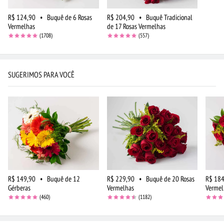
R$ 124,90
•
Buquê de 6 Rosas
R$ 204,90
•
Buquê Tradicional
Vermelhas
de 17 Rosas Vermelhas
(1708)
(557)
SUGERIMOS PARA VOCÊ
R$ 149,90
•
Buquê de 12
R$ 229,90
•
Buquê de 20 Rosas
R$ 184
Gérberas
Vermelhas
Vermel
(460)
(1182)