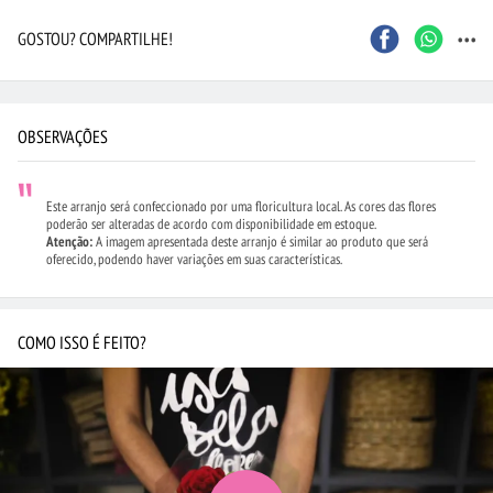
...
GOSTOU? COMPARTILHE!
OBSERVAÇÕES
Este arranjo será confeccionado por uma floricultura local. As cores das flores
poderão ser alteradas de acordo com disponibilidade em estoque.
Atenção:
A imagem apresentada deste arranjo é similar ao produto que será
oferecido, podendo haver variações em suas características.
COMO ISSO É FEITO?