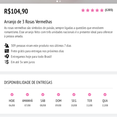
R$104,90
(1203)
Arranjo de 3 Rosas Vermelhas
As rosas vermelhas são símbolos de paixão, sempre ligadas a questões que envolvem
romantismo. Esse arranjo feito com três unidades nacionais é o presente ideal para oferecer
à pessoa amada.
309 pessoas viram este produto nos últimos 7 dias
Frete grátis para entregas nos próximos dias
Entregamos hoje para todo Brasil!
Em até 3x sem juros
DISPONIBILIDADE DE ENTREGAS
HOJE
AMANHÃ
SÁB
DOM
SEG
TER
QUA
06/08
07/08
08/08
09/08
10/08
11/08
12/08