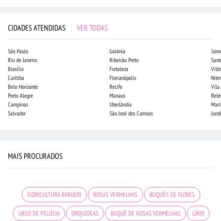
CIDADES ATENDIDAS
|
VER TODAS
São Paulo
Goiânia
Soro
Rio de Janeiro
Ribeirão Preto
Sant
Brasília
Fortaleza
Vitór
Curitiba
Florianópolis
Niter
Belo Horizonte
Recife
Vila
Porto Alegre
Manaus
Bel
Campinas
Uberlândia
Mari
Salvador
São José dos Campos
Jund
MAIS PROCURADOS
FLORICULTURA BARUERI
ROSAS VERMELHAS
BUQUÊS DE FLORES
URSO DE PELÚCIA
ORQUÍDEAS
BUQUÊ DE ROSAS VERMELHAS
LÍRIO