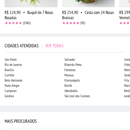
R$ 124,90
•
Buquê de 7 Rosas
R$ 254,90
•
Cesta com 24 Rosas
R$ 299
Rosadas
Brancas
Vermel
(1365)
(92)
CIDADES ATENDIDAS
|
VER TODAS
São Paulo
Salvador
Soro
Rio de Janeiro
Ribeirão Preto
Vitór
Brasília
Fortaleza
Niter
Curitiba
Manaus
Sant
Belo Horizonte
Florianópolis
Vila
Porto Alegre
Recife
Mari
Campinas
Uberlândia
Bel
Goiânia
São José dos Campos
Jund
MAIS PROCURADOS