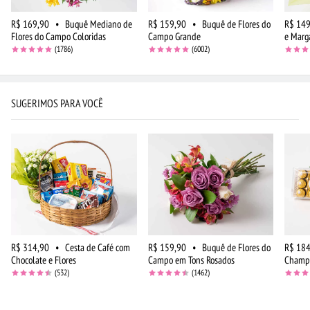
R$ 169,90
•
Buquê Mediano de
R$ 159,90
•
Buquê de Flores do
R$ 149
Flores do Campo Coloridas
Campo Grande
e Marg
(1786)
(6002)
SUGERIMOS PARA VOCÊ
R$ 314,90
•
Cesta de Café com
R$ 159,90
•
Buquê de Flores do
R$ 184
Chocolate e Flores
Campo em Tons Rosados
Champa
(532)
(1462)