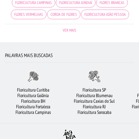
FLORICULTURA CAMPINAS
FLORICULTURA JUNDIAÍ
FLORES BRANCAS
FLORES VERMELHAS
COROA DE FLORES
FLORICULTURA JOÃO PESSOA
BUQUÊ DE ROSAS VERMELHAS
ARRANJO DE FLORES
VER MAIS
BUQUÊ DE 12 ROSAS VERMELHAS
FLORICULTURA SANTO ANDRÉ
FLORICULTURA GUARULHOS
ROSAS BRANCAS
FLORICULTURA PORTO ALEGRE
PALAVRAS MAIS BUSCADAS
FLORICULTURA SÃO JOSÉ DOS CAMPOS
FLORICULTURA GOIÂNIA
FLORES
FLORICULTURA RJ
LÍRIO
RAMALHETE DE FLORES
FLORICULTURA MANAUS
ROSAS AMARELAS
BUQUÊS DE FLORES
Floricultura Curitiba
Floricultura SP
Floricultura Goiânia
Floricultura Blumenau
F
MAIS BUSCADOS
ORQUÍDEAS
FLORICULTURA NITERÓI
Floricultura BH
Floricultura Caxias do Sul
F
Floricultura Fortaleza
Floricultura RJ
Flor
BUQUÊ DE 20 ROSAS VERMELHAS
FLORES COLORIDAS
FLORICULTURA SP
Floricultura Campinas
Floricultura Sorocaba
CIDADES MAIS PROCURADAS
VIOLETA
FLORICULTURA BELÉM
CESTA DE CAFÉ DA MANHÃ
FLORICULTURA SALVADOR