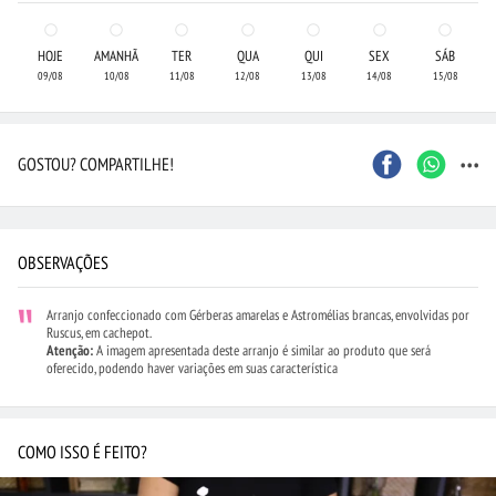
HOJE
AMANHÃ
TER
QUA
QUI
SEX
SÁB
09/08
10/08
11/08
12/08
13/08
14/08
15/08
...
GOSTOU? COMPARTILHE!
OBSERVAÇÕES
Arranjo confeccionado com Gérberas amarelas e Astromélias brancas, envolvidas por
Ruscus, em cachepot.
Atenção:
A imagem apresentada deste arranjo é similar ao produto que será
oferecido, podendo haver variações em suas característica
COMO ISSO É FEITO?