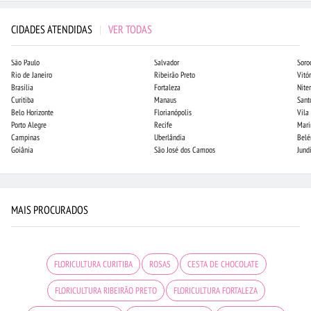
CIDADES ATENDIDAS
|
VER TODAS
São Paulo
Salvador
Soro
Rio de Janeiro
Ribeirão Preto
Vitór
Brasília
Fortaleza
Niter
Curitiba
Manaus
Sant
Belo Horizonte
Florianópolis
Vila
Porto Alegre
Recife
Mari
Campinas
Uberlândia
Bel
Goiânia
São José dos Campos
Jund
MAIS PROCURADOS
FLORICULTURA CURITIBA
ROSAS
CESTA DE CHOCOLATE
FLORICULTURA RIBEIRÃO PRETO
FLORICULTURA FORTALEZA