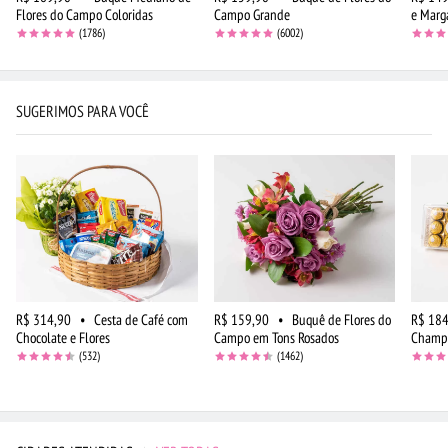
Flores do Campo Coloridas
Campo Grande
e Marg
(1786)
(6002)
SUGERIMOS PARA VOCÊ
R$ 314,90
•
Cesta de Café com
R$ 159,90
•
Buquê de Flores do
R$ 184
Chocolate e Flores
Campo em Tons Rosados
Champa
(532)
(1462)