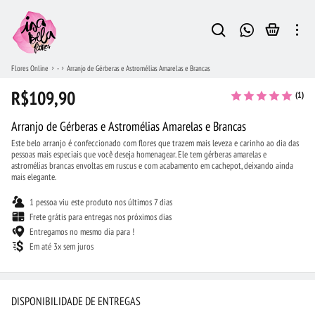
Flores Online
-
Arranjo de Gérberas e Astromélias Amarelas e Brancas
R$109,90
(1)
Arranjo de Gérberas e Astromélias Amarelas e Brancas
Este belo arranjo é confeccionado com flores que trazem mais leveza e carinho ao dia das
pessoas mais especiais que você deseja homenagear. Ele tem gérberas amarelas e
astromélias brancas envoltas em ruscus e com acabamento em cachepot, deixando ainda
mais elegante.
1 pessoa viu este produto nos últimos 7 dias
Frete grátis para entregas nos próximos dias
Entregamos no mesmo dia para !
Em até 3x sem juros
DISPONIBILIDADE DE ENTREGAS