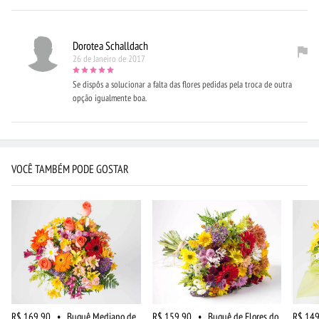
Dorotea Schalldach
26 de Janeiro de 2017
Se dispôs a solucionar a falta das flores pedidas pela troca de outra
opção igualmente boa.
VOCÊ TAMBÉM PODE GOSTAR
R$ 169,90
•
Buquê Mediano de
R$ 159,90
•
Buquê de Flores do
R$ 149