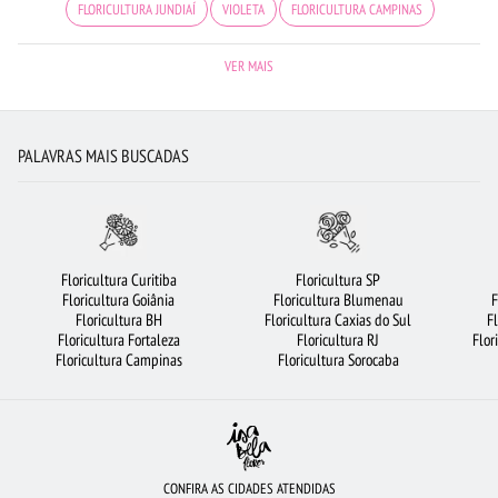
FLORICULTURA JUNDIAÍ
VIOLETA
FLORICULTURA CAMPINAS
URSO DE PELÚCIA
FLORICULTURA OSASCO
FLORICULTURA BH
VER MAIS
FLORICULTURA MANAUS
CESTA DE FRUTAS
BUQUÊS DE FLORES
CIDADES MAIS PROCURADAS
FLORICULTURA PORTO ALEGRE
PALAVRAS MAIS BUSCADAS
FLORICULTURA BELÉM
FLORES COLORIDAS
FLORICULTURA RECIFE
FLORICULTURA SALVADOR
FLORICULTURA SP
FLORICULTURA SÃO JOSÉ DOS CAMPOS
Floricultura Curitiba
Floricultura SP
Floricultura Goiânia
Floricultura Blumenau
F
FLORICULTURA SÃO BERNARDO DO CAMPO
ROSAS VERMELHAS
Floricultura BH
Floricultura Caxias do Sul
F
Floricultura Fortaleza
Floricultura RJ
Flor
FLORICULTURA FORTALEZA
FLORICULTURA RIBEIRÃO PRETO
Floricultura Campinas
Floricultura Sorocaba
ROSAS AMARELAS
ARRANJO DE FLORES
FLORICULTURA GUARULHOS
FLORICULTURA GOIÂNIA
ROSAS BRANCAS
FLORICULTURA CURITIBA
FLORICULTURA UBERLÂNDIA
CESTA DE CAFÉ DA MANHÃ
MAIS BUSCADOS
CONFIRA AS CIDADES ATENDIDAS