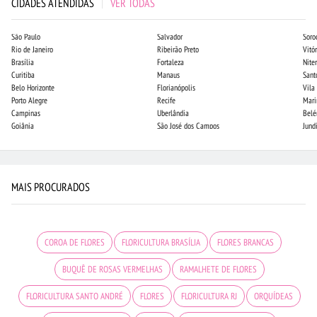
CIDADES ATENDIDAS
|
VER TODAS
São Paulo
Salvador
Soro
Rio de Janeiro
Ribeirão Preto
Vitór
Brasília
Fortaleza
Niter
Curitiba
Manaus
Sant
Belo Horizonte
Florianópolis
Vila
Porto Alegre
Recife
Mari
Campinas
Uberlândia
Bel
Goiânia
São José dos Campos
Jund
MAIS PROCURADOS
COROA DE FLORES
FLORICULTURA BRASÍLIA
FLORES BRANCAS
BUQUÊ DE ROSAS VERMELHAS
RAMALHETE DE FLORES
FLORICULTURA SANTO ANDRÉ
FLORES
FLORICULTURA RJ
ORQUÍDEAS