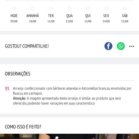
HOJE
AMANHÃ
TER
QUA
QUI
SEX
SÁB
09/08
10/08
11/08
12/08
13/08
14/08
15/08
...
GOSTOU? COMPARTILHE!
OBSERVAÇÕES
Arranjo confeccionado com Gérberas amarelas e Astromélias brancas, envolvidas por
Ruscus, em cachepot.
Atenção:
A imagem apresentada deste arranjo é similar ao produto que será
oferecido, podendo haver variações em suas característica
COMO ISSO É FEITO?