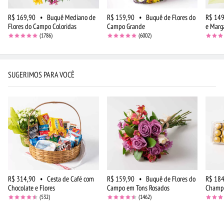
R$ 169,90
•
Buquê Mediano de
R$ 159,90
•
Buquê de Flores do
R$ 149
Flores do Campo Coloridas
Campo Grande
e Marg
(1786)
(6002)
SUGERIMOS PARA VOCÊ
R$ 314,90
•
Cesta de Café com
R$ 159,90
•
Buquê de Flores do
R$ 184
Chocolate e Flores
Campo em Tons Rosados
Champa
(532)
(1462)