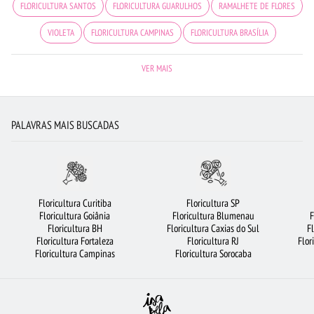
FLORICULTURA SANTOS
FLORICULTURA GUARULHOS
RAMALHETE DE FLORES
VIOLETA
FLORICULTURA CAMPINAS
FLORICULTURA BRASÍLIA
CIDADES MAIS PROCURADAS
FLORES COLORIDAS
VER MAIS
FLORICULTURA PORTO ALEGRE
FLORICULTURA SÃO BERNARDO DO CAMPO
ORQUÍDEAS
ROSAS
FLORICULTURA SP
FLORICULTURA BARUERI
PALAVRAS MAIS BUSCADAS
ROSAS BRANCAS
CESTA DE CAFÉ DA MANHÃ
FLORICULTURA JUNDIAÍ
FLORICULTURA GOIÂNIA
BUQUÊ DE ROSAS VERMELHAS
FLORICULTURA RIBEIRÃO PRETO
FLORICULTURA SALVADOR
Floricultura Curitiba
Floricultura SP
Floricultura Goiânia
Floricultura Blumenau
F
ARRANJO DE FLORES
FLORICULTURA CURITIBA
FLORICULTURA RECIFE
Floricultura BH
Floricultura Caxias do Sul
F
Floricultura Fortaleza
Floricultura RJ
Flor
BUQUÊ DE 12 ROSAS VERMELHAS
FLORICULTURA UBERLÂNDIA
Floricultura Campinas
Floricultura Sorocaba
FLORICULTURA BELÉM
FLORICULTURA SANTO ANDRÉ
URSO DE PELÚCIA
BUQUÊS DE FLORES
FLORES VERMELHAS
FLORICULTURA JOÃO PESSOA