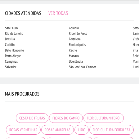
CIDADES ATENDIDAS
|
VER TODAS
São Paulo
Goiânia
Soro
Rio de Janeiro
Ribeirão Preto
Sant
Brasília
Fortaleza
Vitór
Curitiba
Florianópolis
Niter
Belo Horizonte
Recife
Vila
Porto Alegre
Manaus
Bel
Campinas
Uberlândia
Mari
Salvador
São José dos Campos
Jund
MAIS PROCURADOS
CESTA DE FRUTAS
FLORES DO CAMPO
FLORICULTURA NITERÓI
ROSAS VERMELHAS
ROSAS AMARELAS
LÍRIO
FLORICULTURA FORTALEZA