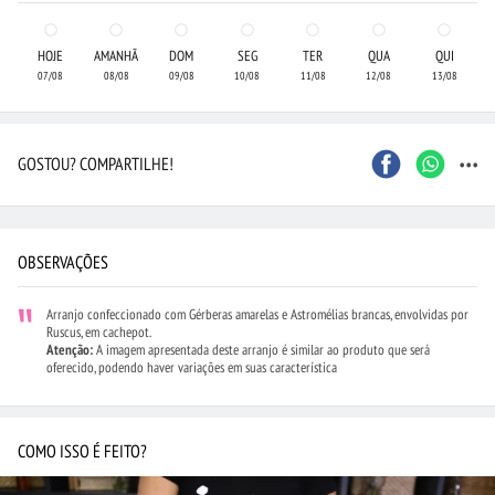
HOJE
AMANHÃ
DOM
SEG
TER
QUA
QUI
07/08
08/08
09/08
10/08
11/08
12/08
13/08
...
GOSTOU? COMPARTILHE!
OBSERVAÇÕES
Arranjo confeccionado com Gérberas amarelas e Astromélias brancas, envolvidas por
Ruscus, em cachepot.
Atenção:
A imagem apresentada deste arranjo é similar ao produto que será
oferecido, podendo haver variações em suas característica
COMO ISSO É FEITO?