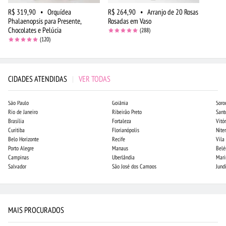
R$ 319,90
•
Orquídea
R$ 264,90
•
Arranjo de 20 Rosas
Phalaenopsis para Presente,
Rosadas em Vaso
Chocolates e Pelúcia
(288)
(120)
CIDADES ATENDIDAS
|
VER TODAS
São Paulo
Goiânia
Soro
Rio de Janeiro
Ribeirão Preto
Sant
Brasília
Fortaleza
Vitór
Curitiba
Florianópolis
Niter
Belo Horizonte
Recife
Vila
Porto Alegre
Manaus
Bel
Campinas
Uberlândia
Mari
Salvador
São José dos Campos
Jund
MAIS PROCURADOS