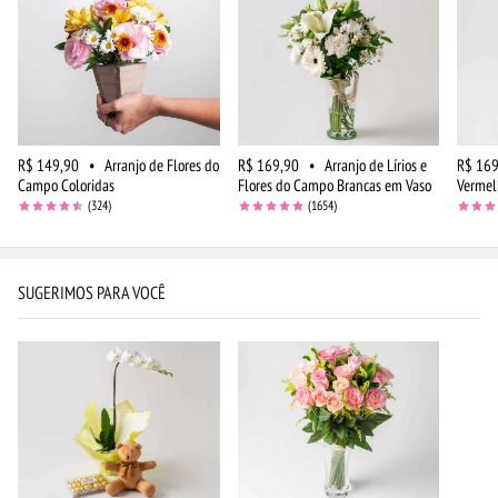
R$ 149,90
•
Arranjo de Flores do
R$ 169,90
•
Arranjo de Lírios e
R$ 169
Campo Coloridas
Flores do Campo Brancas em Vaso
Vermel
(324)
(1654)
SUGERIMOS PARA VOCÊ