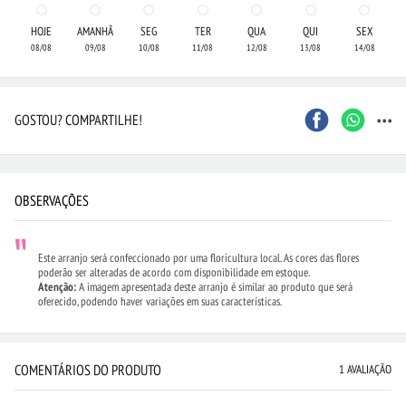
HOJE
AMANHÃ
SEG
TER
QUA
QUI
SEX
08/08
09/08
10/08
11/08
12/08
13/08
14/08
...
GOSTOU? COMPARTILHE!
OBSERVAÇÕES
Este arranjo será confeccionado por uma floricultura local. As cores das flores
poderão ser alteradas de acordo com disponibilidade em estoque.
Atenção:
A imagem apresentada deste arranjo é similar ao produto que será
oferecido, podendo haver variações em suas características.
COMENTÁRIOS DO PRODUTO
1 AVALIAÇÃO