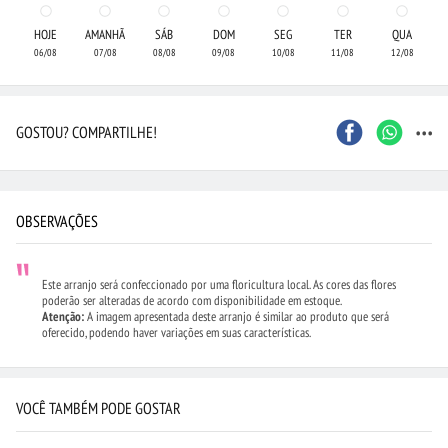
HOJE
AMANHÃ
SÁB
DOM
SEG
TER
QUA
06/08
07/08
08/08
09/08
10/08
11/08
12/08
...
GOSTOU? COMPARTILHE!
OBSERVAÇÕES
Este arranjo será confeccionado por uma floricultura local. As cores das flores
poderão ser alteradas de acordo com disponibilidade em estoque.
Atenção:
A imagem apresentada deste arranjo é similar ao produto que será
oferecido, podendo haver variações em suas características.
VOCÊ TAMBÉM PODE GOSTAR