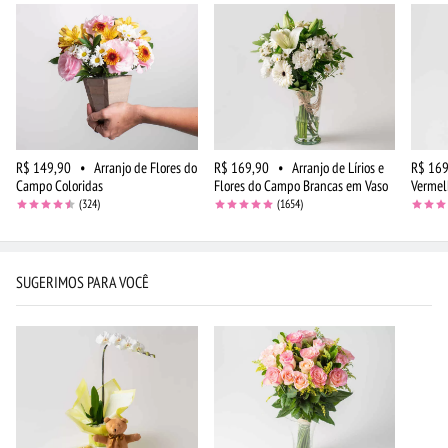
R$ 149,90
•
Arranjo de Flores do
R$ 169,90
•
Arranjo de Lírios e
R$ 169
Campo Coloridas
Flores do Campo Brancas em Vaso
Vermel
(324)
(1654)
SUGERIMOS PARA VOCÊ