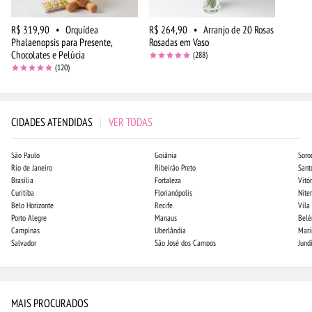
R$ 319,90
•
Orquídea
R$ 264,90
•
Arranjo de 20 Rosas
Phalaenopsis para Presente,
Rosadas em Vaso
Chocolates e Pelúcia
(288)
(120)
CIDADES ATENDIDAS
|
VER TODAS
São Paulo
Goiânia
Soro
Rio de Janeiro
Ribeirão Preto
Sant
Brasília
Fortaleza
Vitór
Curitiba
Florianópolis
Niter
Belo Horizonte
Recife
Vila
Porto Alegre
Manaus
Bel
Campinas
Uberlândia
Mari
Salvador
São José dos Campos
Jund
MAIS PROCURADOS