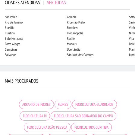
CIDADES ATENDIDAS
|
VER TODAS
São Paulo
Goiânia
Soro
Rio de Janeiro
Ribeirão Preto
Sant
Brasília
Fortaleza
Vitór
Curitiba
Florianópolis
Niter
Belo Horizonte
Recife
Vila
Porto Alegre
Manaus
Bel
Campinas
Uberlândia
Mari
Salvador
São José dos Campos
Jund
MAIS PROCURADOS
ARRANJO DE FLORES
FLORES
FLORICULTURA GUARULHOS
FLORICULTURA RJ
FLORICULTURA SÃO BERNARDO DO CAMPO
FLORICULTURA JOÃO PESSOA
FLORICULTURA CURITIBA