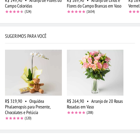
R$ 149,90
•
Arranjo de Flores do
R$ 169,90
•
Arranjo de Lírios e
R$ 169
Campo Coloridas
Flores do Campo Brancas em Vaso
Vermel
(324)
(1654)
SUGERIMOS PARA VOCÊ
R$ 319,90
•
Orquídea
R$ 264,90
•
Arranjo de 20 Rosas
Phalaenopsis para Presente,
Rosadas em Vaso
Chocolates e Pelúcia
(288)
(120)