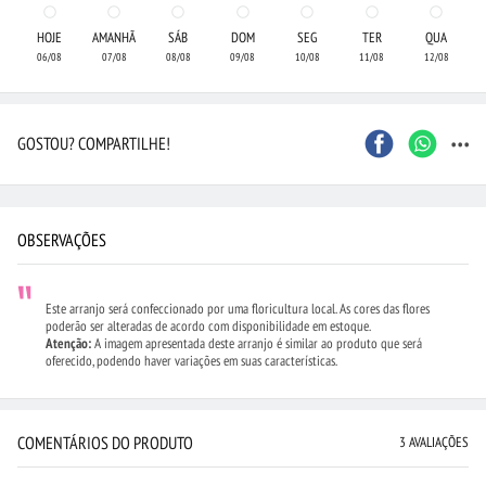
HOJE
AMANHÃ
SÁB
DOM
SEG
TER
QUA
06/08
07/08
08/08
09/08
10/08
11/08
12/08
...
GOSTOU? COMPARTILHE!
OBSERVAÇÕES
Este arranjo será confeccionado por uma floricultura local. As cores das flores
poderão ser alteradas de acordo com disponibilidade em estoque.
Atenção:
A imagem apresentada deste arranjo é similar ao produto que será
oferecido, podendo haver variações em suas características.
COMENTÁRIOS DO PRODUTO
3 AVALIAÇÕES