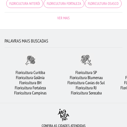
FLORICULTURA NITERÓI
FLORICULTURA FORTALEZA
FLORICULTURA OSASCO
CIDADES MAIS PROCURADAS
VIOLETA
BUQUÊ DE ROSAS VERMELHAS
VER MAIS
FLORICULTURA MANAUS
CESTA DE CAFÉ DA MANHÃ
FLORICULTURA SANTOS
FLORICULTURA GOIÂNIA
ROSAS AMARELAS
FLORICULTURA SANTO ANDRÉ
PALAVRAS MAIS BUSCADAS
FLORICULTURA RIBEIRÃO PRETO
FLORICULTURA BELÉM
ROSAS BRANCAS
FLORICULTURA BRASÍLIA
ROSAS VERMELHAS
COROA DE FLORES
CESTA DE CHOCOLATE
CESTA DE FRUTAS
FLORICULTURA JUNDIAÍ
Floricultura Curitiba
Floricultura SP
Floricultura Goiânia
Floricultura Blumenau
F
BUQUÊ DE 20 ROSAS VERMELHAS
ORQUÍDEAS
Floricultura BH
Floricultura Caxias do Sul
F
Floricultura Fortaleza
Floricultura RJ
Flor
FLORICULTURA SÃO JOSÉ DOS CAMPOS
FLORICULTURA PORTO ALEGRE
Floricultura Campinas
Floricultura Sorocaba
FLORES BRANCAS
FLORICULTURA BH
FLORES COLORIDAS
FLORES VERMELHAS
FLORES DO CAMPO
FLORICULTURA UBERLÂNDIA
FLORICULTURA CAMPINAS
URSO DE PELÚCIA
CONFIRA AS CIDADES ATENDIDAS