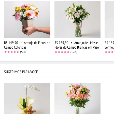
R$ 149,90
•
Arranjo de Flores do
R$ 169,90
•
Arranjo de Lírios e
R$ 169
Campo Coloridas
Flores do Campo Brancas em Vaso
Vermel
(324)
(1654)
SUGERIMOS PARA VOCÊ