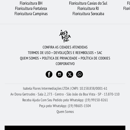
Floricultura BH
Floricultura Caxias do Sul
F
Floricultura Fortaleza
Floricultura RJ
Flor
FLORICULTURA PORTO ALEGRE
ROSAS VERMELHAS
FLORES COLORIDAS
Floricultura Campinas
Floricultura Sorocaba
FLORES VERMELHAS
LÍRIO
FLORICULTURA SANTOS
FLORES BRANCAS
FLORES DO CAMPO
URSO DE PELÚCIA
FLORICULTURA UBERLÂNDIA
FLORES
VIOLETA
FLORICULTURA BARUERI
FLORICULTURA RJ
CONFIRA AS CIDADES ATENDIDAS
TERMOS DE USO
•
DEVOLUÇÕES E REEMBOLSOS
•
SAC
BUQUÊ DE ROSAS VERMELHAS
RAMALHETE DE FLORES
QUEM SOMOS
•
POLÍTICA DE PRIVACIDADE
•
POLÍTICA DE COOKIES
CORPORATIVO
FLORICULTURA OSASCO
FLORICULTURA SÃO BERNARDO DO CAMPO
MAIS BUSCADOS
FLORICULTURA RIBEIRÃO PRETO
FLORICULTURA FORTALEZA
Isabela Flores Intermediações LTDA | CNPJ: 10.158.838/0001-61
Av Dona Gertrudes - Sala 2, 273 - Centro - São João da Boa Vista - SP - 13.870-110
Receba Ajuda Com Seu Pedido pelo WhatsApp: (19) 99150-8261
Peça pelo WhatsApp: (19) 98605-1504
Quem Somos