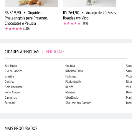
R$ 319,90
•
Orquídea
R$ 264,90
•
Arranjo de 20 Rosas
Phalaenopsis para Presente,
Rosadas em Vaso
Chocolates e Pelúcia
(288)
(120)
CIDADES ATENDIDAS
|
VER TODAS
São Paulo
Goiânia
Soro
Rio de Janeiro
Ribeirão Preto
Sant
Brasília
Fortaleza
Vitór
Curitiba
Florianópolis
Niter
Belo Horizonte
Recife
Vila
Porto Alegre
Manaus
Bel
Campinas
Uberlândia
Mari
Salvador
São José dos Campos
Jund
MAIS PROCURADOS