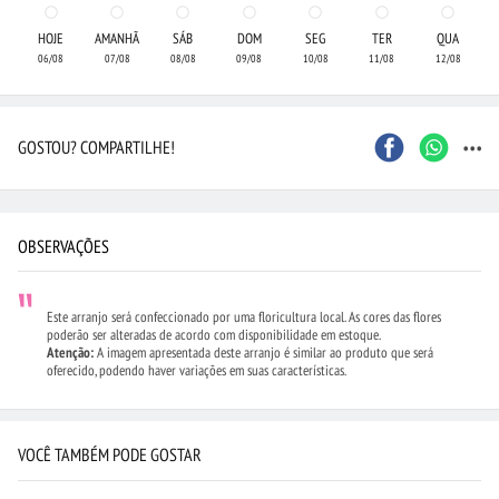
HOJE
AMANHÃ
SÁB
DOM
SEG
TER
QUA
06/08
07/08
08/08
09/08
10/08
11/08
12/08
...
GOSTOU? COMPARTILHE!
OBSERVAÇÕES
Este arranjo será confeccionado por uma floricultura local. As cores das flores
poderão ser alteradas de acordo com disponibilidade em estoque.
Atenção:
A imagem apresentada deste arranjo é similar ao produto que será
oferecido, podendo haver variações em suas características.
VOCÊ TAMBÉM PODE GOSTAR