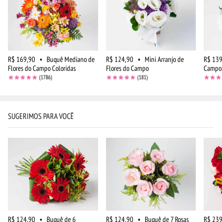
R$ 169,90
•
Buquê Mediano de
R$ 124,90
•
Mini Arranjo de
R$ 139
Flores do Campo Coloridas
Flores do Campo
Campo 
(1786)
(181)
SUGERIMOS PARA VOCÊ
R$ 124,90
•
Buquê de 6
R$ 124,90
•
Buquê de 7 Rosas
R$ 239