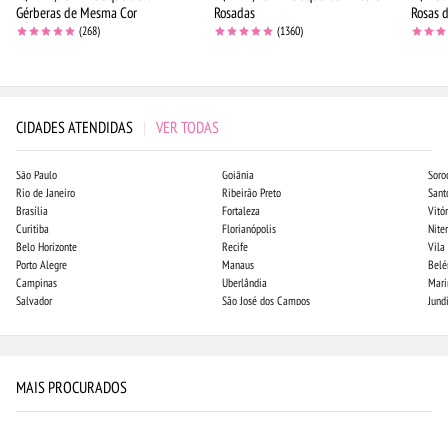
Gérberas de Mesma Cor
Rosadas
Rosas d
(268)
(1360)
CIDADES ATENDIDAS
|
VER TODAS
São Paulo
Goiânia
Soro
Rio de Janeiro
Ribeirão Preto
Sant
Brasília
Fortaleza
Vitór
Curitiba
Florianópolis
Niter
Belo Horizonte
Recife
Vila
Porto Alegre
Manaus
Bel
Campinas
Uberlândia
Mari
Salvador
São José dos Campos
Jund
MAIS PROCURADOS