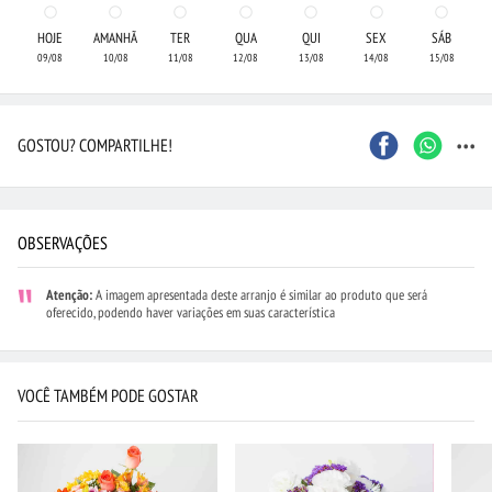
HOJE
AMANHÃ
TER
QUA
QUI
SEX
SÁB
09/08
10/08
11/08
12/08
13/08
14/08
15/08
...
GOSTOU? COMPARTILHE!
OBSERVAÇÕES
Atenção:
A imagem apresentada deste arranjo é similar ao produto que será
oferecido, podendo haver variações em suas característica
VOCÊ TAMBÉM PODE GOSTAR