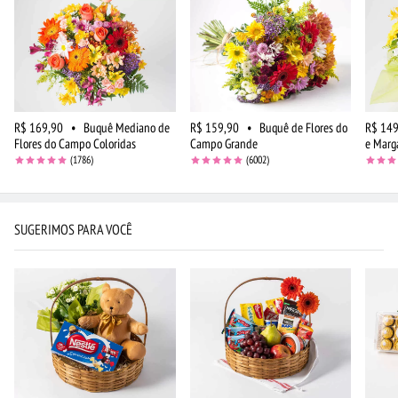
R$ 169,90
•
Buquê Mediano de
R$ 159,90
•
Buquê de Flores do
R$ 149
Flores do Campo Coloridas
Campo Grande
e Marg
(1786)
(6002)
SUGERIMOS PARA VOCÊ