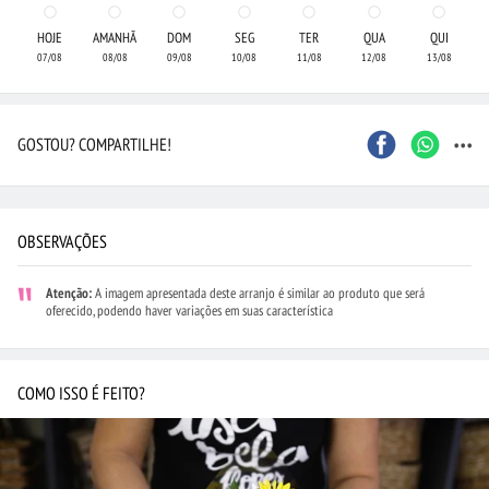
HOJE
AMANHÃ
DOM
SEG
TER
QUA
QUI
07/08
08/08
09/08
10/08
11/08
12/08
13/08
...
GOSTOU? COMPARTILHE!
OBSERVAÇÕES
Atenção:
A imagem apresentada deste arranjo é similar ao produto que será
oferecido, podendo haver variações em suas característica
COMO ISSO É FEITO?