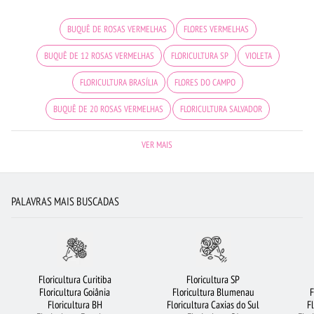
BUQUÊ DE ROSAS VERMELHAS
FLORES VERMELHAS
BUQUÊ DE 12 ROSAS VERMELHAS
FLORICULTURA SP
VIOLETA
FLORICULTURA BRASÍLIA
FLORES DO CAMPO
BUQUÊ DE 20 ROSAS VERMELHAS
FLORICULTURA SALVADOR
FLORICULTURA JOÃO PESSOA
FLORICULTURA SANTO ANDRÉ
FLORES
VER MAIS
FLORICULTURA SÃO JOSÉ DOS CAMPOS
FLORICULTURA CURITIBA
FLORICULTURA GOIÂNIA
MAIS BUSCADOS
RAMALHETE DE FLORES
PALAVRAS MAIS BUSCADAS
URSO DE PELÚCIA
BUQUÊS DE FLORES
COROA DE FLORES
FLORICULTURA FORTALEZA
FLORICULTURA GUARULHOS
FLORICULTURA MANAUS
LÍRIO
FLORICULTURA RECIFE
Floricultura Curitiba
Floricultura SP
Floricultura Goiânia
Floricultura Blumenau
F
FLORICULTURA UBERLÂNDIA
FLORICULTURA BH
FLORICULTURA BARUERI
Floricultura BH
Floricultura Caxias do Sul
F