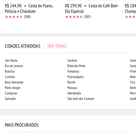
R$ 244,90
•
Cesta de Flores,
R$ 299,90
•
Cesta de Café Bom
R$ 184
Pelúcia e Chocolate
Dia Especial
Champa
(189)
(307)
CIDADES ATENDIDAS
|
VER TODAS
São Paulo
Goiânia
Soro
Rio de Janeiro
Ribeirão Preto
Sant
Brasília
Fortaleza
Vitór
Curitiba
Florianópolis
Niter
Belo Horizonte
Recife
Vila
Porto Alegre
Manaus
Bel
Campinas
Uberlândia
Mari
Salvador
São José dos Campos
Jund
MAIS PROCURADOS