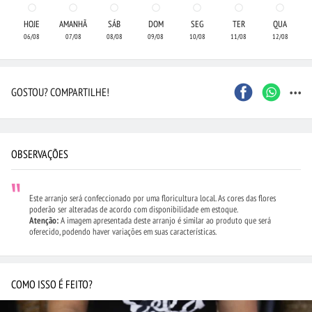
HOJE
AMANHÃ
SÁB
DOM
SEG
TER
QUA
06/08
07/08
08/08
09/08
10/08
11/08
12/08
...
GOSTOU? COMPARTILHE!
OBSERVAÇÕES
Este arranjo será confeccionado por uma floricultura local. As cores das flores
poderão ser alteradas de acordo com disponibilidade em estoque.
Atenção:
A imagem apresentada deste arranjo é similar ao produto que será
oferecido, podendo haver variações em suas características.
COMO ISSO É FEITO?