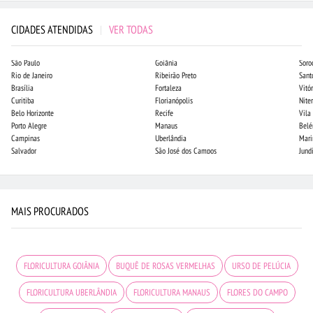
CIDADES ATENDIDAS
|
VER TODAS
São Paulo
Goiânia
Soro
Rio de Janeiro
Ribeirão Preto
Sant
Brasília
Fortaleza
Vitór
Curitiba
Florianópolis
Niter
Belo Horizonte
Recife
Vila
Porto Alegre
Manaus
Bel
Campinas
Uberlândia
Mari
Salvador
São José dos Campos
Jund
MAIS PROCURADOS
FLORICULTURA GOIÂNIA
BUQUÊ DE ROSAS VERMELHAS
URSO DE PELÚCIA
FLORICULTURA UBERLÂNDIA
FLORICULTURA MANAUS
FLORES DO CAMPO