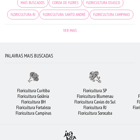
MAIS BUSCADOS
COROA DE FLORES
FLORICULTURA OSASCO
FLORICULTURA RJ
FLORICULTURA SANTO ANDRÉ
FLORICULTURA CAMPINAS
CESTA DE CHOCOLATE
FLORICULTURA JUNDIAÍ
FLORICULTURA BELÉM
VER MAIS
CESTA DE CAFÉ DA MANHÃ
FLORICULTURA JOÃO PESSOA
FLORICULTURA SALVADOR
FLORICULTURA FORTALEZA
ROSAS AMARELAS
PALAVRAS MAIS BUSCADAS
BUQUÊ DE 20 ROSAS VERMELHAS
BUQUÊS DE FLORES
FLORES BRANCAS
FLORES VERMELHAS
FLORICULTURA RIBEIRÃO PRETO
ORQUÍDEAS
FLORICULTURA SÃO JOSÉ DOS CAMPOS
FLORICULTURA CURITIBA
Floricultura Curitiba
Floricultura SP
Floricultura Goiânia
Floricultura Blumenau
F
FLORICULTURA GUARULHOS
FLORICULTURA NITERÓI
Floricultura BH
Floricultura Caxias do Sul
F
Floricultura Fortaleza
Floricultura RJ
Flor
FLORICULTURA PORTO ALEGRE
FLORICULTURA RECIFE
Floricultura Campinas
Floricultura Sorocaba
FLORICULTURA SÃO BERNARDO DO CAMPO
FLORICULTURA BRASÍLIA
CESTA DE FRUTAS
ARRANJO DE FLORES
FLORICULTURA BH