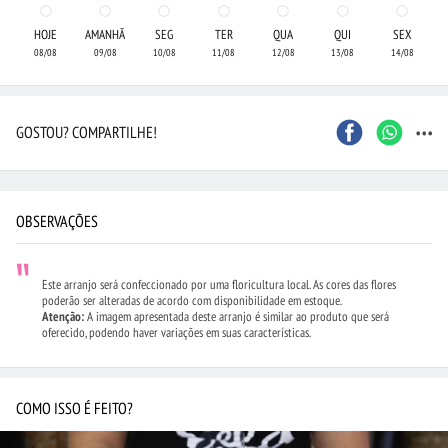
HOJE
AMANHÃ
SEG
TER
QUA
QUI
SEX
08/08
09/08
10/08
11/08
12/08
13/08
14/08
...
GOSTOU? COMPARTILHE!
OBSERVAÇÕES
Este arranjo será confeccionado por uma floricultura local. As cores das flores
poderão ser alteradas de acordo com disponibilidade em estoque.
Atenção:
A imagem apresentada deste arranjo é similar ao produto que será
oferecido, podendo haver variações em suas características.
COMO ISSO É FEITO?