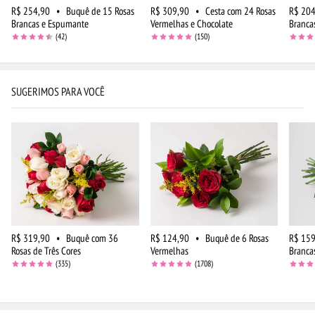
R$ 254,90
•
Buquê de 15 Rosas
R$ 309,90
•
Cesta com 24 Rosas
R$ 204
Brancas e Espumante
Vermelhas e Chocolate
Branca
(42)
(150)
SUGERIMOS PARA VOCÊ
R$ 319,90
•
Buquê com 36
R$ 124,90
•
Buquê de 6 Rosas
R$ 159
Rosas de Três Cores
Vermelhas
Branca
(335)
(1708)