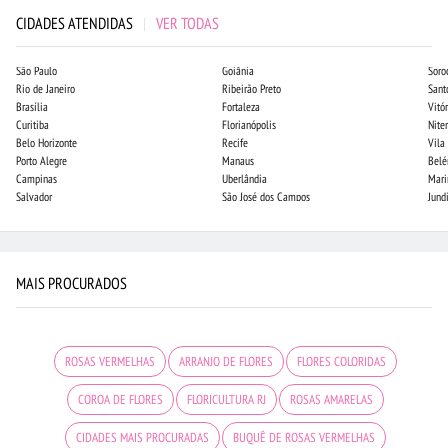
CIDADES ATENDIDAS
|
VER TODAS
São Paulo
Goiânia
Soro
Rio de Janeiro
Ribeirão Preto
Sant
Brasília
Fortaleza
Vitór
Curitiba
Florianópolis
Niter
Belo Horizonte
Recife
Vila
Porto Alegre
Manaus
Bel
Campinas
Uberlândia
Mari
Salvador
São José dos Campos
Jund
MAIS PROCURADOS
ROSAS VERMELHAS
ARRANJO DE FLORES
FLORES COLORIDAS
COROA DE FLORES
FLORICULTURA RJ
ROSAS AMARELAS
CIDADES MAIS PROCURADAS
BUQUÊ DE ROSAS VERMELHAS