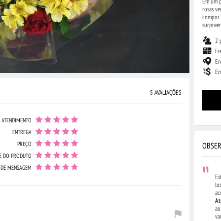
Em um p
rosas ve
compor 
surpree
2 
Fr
En
Em
5 AVALIAÇÕES
ATENDIMENTO
ENTREGA
PREÇO
OBSER
E DO PRODUTO
 DE MENSAGEM
Es
lo
ac
At
ao
va