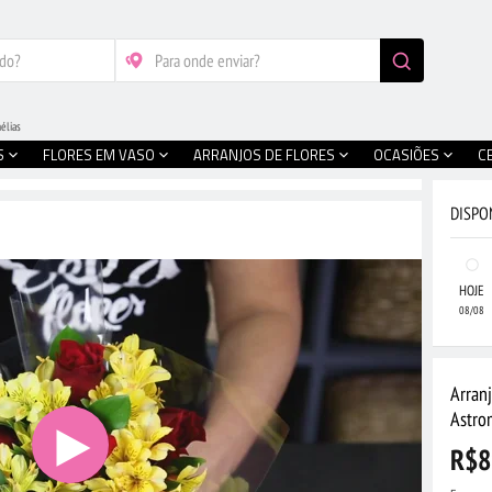
élias
S
FLORES EM VASO
ARRANJOS DE FLORES
OCASIÕES
C
DISPO
HOJE
08/08
Arran
Astro
R$8