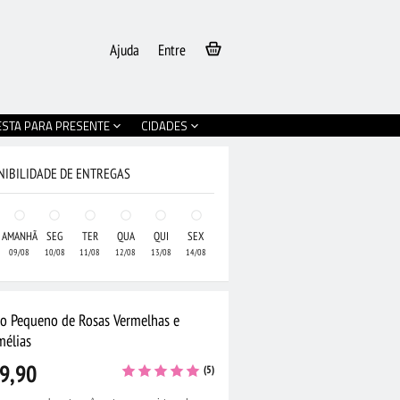
Ajuda
Entre
ESTA PARA PRESENTE
CIDADES
NIBILIDADE DE ENTREGAS
AMANHÃ
SEG
TER
QUA
QUI
SEX
09/08
10/08
11/08
12/08
13/08
14/08
jo Pequeno de Rosas Vermelhas e
mélias
9,90
(5)