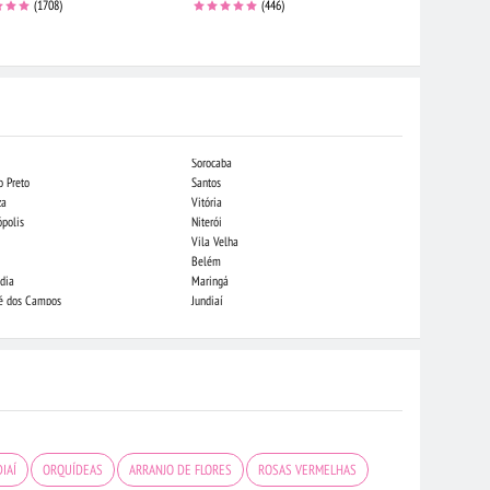
Cor
(1708)
(446)
Sorocaba
Campo Grande
o Preto
Santos
Indaiatuba
za
Vitória
Londrina
ópolis
Niterói
Piracicaba
Vila Velha
Juiz de Fora
Belém
São Luis
dia
Maringá
São José do Rio
sé dos Campos
Jundiaí
João Pessoa
IAÍ
ORQUÍDEAS
ARRANJO DE FLORES
ROSAS VERMELHAS