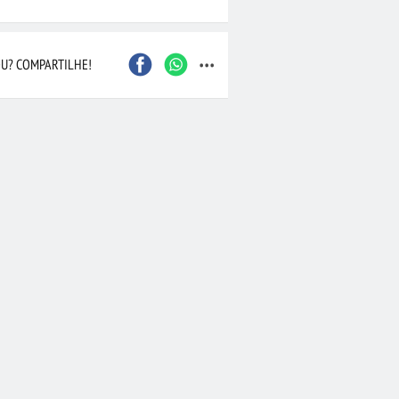
...
U? COMPARTILHE!