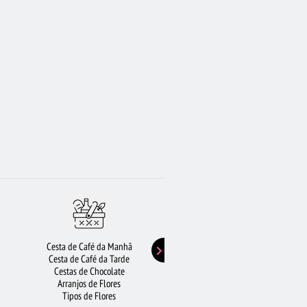
Cesta de Café da Manhã
Buquê de Girassol
Cesta de Café da Tarde
Presentes de Aniversário
Cestas de Chocolate
Buquê de Rosas Vermelhas
Arranjos de Flores
Rosas Amarelas
Tipos de Flores
Lírios