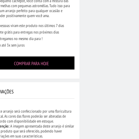
equeno cachepot, você conta com a mistura das
rmelhas com pequenas astromélias. Tudo isso para
um arranjo perfeito para qualquer ocasião e
nder positivamente quem você ama.
pessoas viram este produto nos últimos 7 dias
ete grátis para entregas nos próximos dias
tregamos no mesmo dia para !
 até 3x sem juros
COMPRAR PARA HOJE
VAÇÕES
te arranjo será confeccionado por uma floricultura
cal. As cores das flores poderão ser alteradas de
ordo com disponibilidade em estoque.
enção:
A imagem apresentada deste arranjo é similar
 produto que será oferecido, podendo haver
riações em suas características.