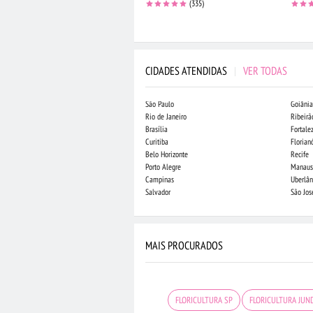
(335)
CIDADES ATENDIDAS
|
VER TODAS
São Paulo
Goiânia
Rio de Janeiro
Ribeirã
Brasília
Fortale
Curitiba
Florian
Belo Horizonte
Recife
Porto Alegre
Manaus
Campinas
Uberlân
Salvador
São Jo
MAIS PROCURADOS
FLORICULTURA SP
FLORICULTURA JUND