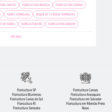
LTURA SANTOS
FLORICULTURA BRASÍLIA
FLORICULTURA GOIÂNIA
A
FLORES VERMELHAS
BUQUÊ DE 12 ROSAS VERMELHAS
E DE FLORES
FLORICULTURA BH
FLORICULTURA BARUERI
LAS
FLORES COLORIDAS
ROSAS BRANCAS
MAIS BUSCADOS
VER MAIS
AMPO
URSO DE PELÚCIA
LÍRIO
FLORICULTURA NITERÓI
 SÃO JOSÉ DOS CAMPOS
FLORES
BUQUÊ DE 20 ROSAS VERMELHAS
LTURA MANAUS
FLORICULTURA RECIFE
COROA DE FLORES
RA FORTALEZA
FLORICULTURA SALVADOR
FLORICULTURA CAMPINAS
AIS PROCURADAS
FLORES DO CAMPO
FLORES BRANCAS
Floricultura SP
Floricultura Canoas
URA UBERLÂNDIA
BUQUÊS DE FLORES
BUQUÊ DE ROSAS VERMELHAS
Floricultura Blumenau
Floricultura Araraquara
Floricultura Caxias do Sul
Floricultura em Salvador
LORICULTURA RJ
FLORICULTURA PORTO ALEGRE
ROSAS
Floricultura RJ
Floricultura em Ribeirão Preto
Floricultura Sorocaba
Rosas