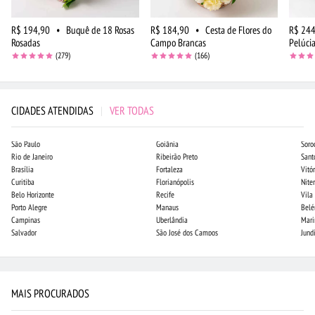
R$ 194,90
•
Buquê de 18 Rosas
R$ 184,90
•
Cesta de Flores do
R$ 244
Rosadas
Campo Brancas
Pelúci
(279)
(166)
CIDADES ATENDIDAS
|
VER TODAS
São Paulo
Goiânia
Soro
Rio de Janeiro
Ribeirão Preto
Sant
Brasília
Fortaleza
Vitór
Curitiba
Florianópolis
Niter
Belo Horizonte
Recife
Vila
Porto Alegre
Manaus
Bel
Campinas
Uberlândia
Mari
Salvador
São José dos Campos
Jund
MAIS PROCURADOS