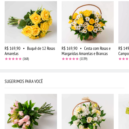
R$ 169,90
•
Buquê de 12 Rosas
R$ 169,90
•
Cesta com Rosas e
R$ 149
Amarelas
Margaridas Amarelas e Brancas
Campo
(168)
(1139)
SUGERIMOS PARA VOCÊ