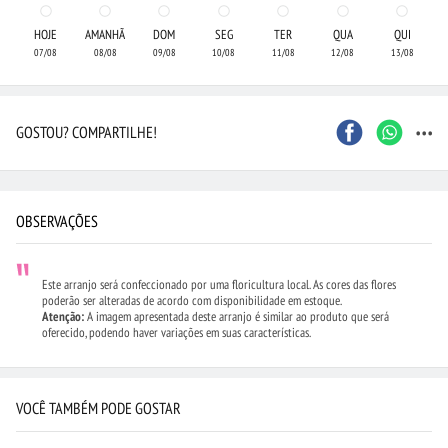
HOJE
AMANHÃ
DOM
SEG
TER
QUA
QUI
07/08
08/08
09/08
10/08
11/08
12/08
13/08
...
GOSTOU? COMPARTILHE!
OBSERVAÇÕES
Este arranjo será confeccionado por uma floricultura local. As cores das flores
poderão ser alteradas de acordo com disponibilidade em estoque.
Atenção:
A imagem apresentada deste arranjo é similar ao produto que será
oferecido, podendo haver variações em suas características.
VOCÊ TAMBÉM PODE GOSTAR