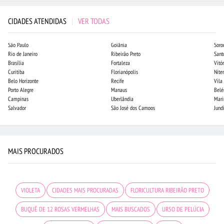
CIDADES ATENDIDAS
|
VER TODAS
São Paulo
Goiânia
Soro
Rio de Janeiro
Ribeirão Preto
Sant
Brasília
Fortaleza
Vitór
Curitiba
Florianópolis
Niter
Belo Horizonte
Recife
Vila
Porto Alegre
Manaus
Bel
Campinas
Uberlândia
Mari
Salvador
São José dos Campos
Jund
MAIS PROCURADOS
VIOLETA
CIDADES MAIS PROCURADAS
FLORICULTURA RIBEIRÃO PRETO
BUQUÊ DE 12 ROSAS VERMELHAS
MAIS BUSCADOS
URSO DE PELÚCIA