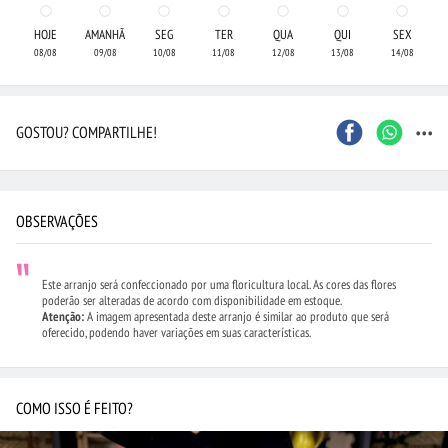
HOJE
AMANHÃ
SEG
TER
QUA
QUI
SEX
08/08
09/08
10/08
11/08
12/08
13/08
14/08
...
GOSTOU? COMPARTILHE!
OBSERVAÇÕES
Este arranjo será confeccionado por uma floricultura local. As cores das flores
poderão ser alteradas de acordo com disponibilidade em estoque.
Atenção:
A imagem apresentada deste arranjo é similar ao produto que será
oferecido, podendo haver variações em suas características.
COMO ISSO É FEITO?