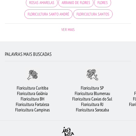
ROSAS AMARELAS
ARRANJO DE FLORES
FLORES
FLORICULTURA SANTO ANDRÉ
FLORICULTURA SANTOS
FLORICULTURA UBERLÂNDIA
COROA DE FLORES
CESTA DE CHOCOLATE
VER MAIS
FLORES COLORIDAS
FLORICULTURA PORTO ALEGRE
FLORICULTURA SÃO BERNARDO DO CAMPO
LÍRIO
ROSAS
PALAVRAS MAIS BUSCADAS
BUQUÊS DE FLORES
ROSAS BRANCAS
ORQUÍDEAS
FLORICULTURA RECIFE
FLORICULTURA FORTALEZA
FLORICULTURA OSASCO
FLORICULTURA BARUERI
CESTA DE FRUTAS
FLORES VERMELHAS
Floricultura Curitiba
Floricultura SP
Floricultura Goiânia
Floricultura Blumenau
F
FLORICULTURA BH
FLORICULTURA SÃO JOSÉ DOS CAMPOS
Floricultura BH
Floricultura Caxias do Sul
F
Floricultura Fortaleza
Floricultura RJ
Flor
FLORICULTURA GUARULHOS
FLORES DO CAMPO
RAMALHETE DE FLORES
Floricultura Campinas
Floricultura Sorocaba
FLORICULTURA GOIÂNIA
FLORICULTURA RJ
FLORICULTURA BELÉM
FLORICULTURA SP
FLORICULTURA MANAUS
FLORICULTURA BRASÍLIA