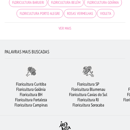
FLORICULTURA BARUERI
FLORICULTURA BELÉM
FLORICULTURA GOIÂNIA
FLORICULTURA PORTO ALEGRE
ROSAS VERMELHAS
VIOLETA
FLORICULTURA OSASCO
FLORES DO CAMPO
ARRANJO DE FLORES
VER MAIS
FLORICULTURA RECIFE
ROSAS BRANCAS
ROSAS AMARELAS
MAIS BUSCADOS
FLORICULTURA MANAUS
FLORICULTURA UBERLÂNDIA
PALAVRAS MAIS BUSCADAS
FLORICULTURA SÃO JOSÉ DOS CAMPOS
FLORICULTURA NITERÓI
CESTA DE CAFÉ DA MANHÃ
FLORICULTURA RIBEIRÃO PRETO
FLORICULTURA BRASÍLIA
FLORES
FLORES VERMELHAS
Floricultura Curitiba
Floricultura SP
Floricultura Goiânia
Floricultura Blumenau
F
URSO DE PELÚCIA
FLORICULTURA RJ
CIDADES MAIS PROCURADAS
Floricultura BH
Floricultura Caxias do Sul
F
Floricultura Fortaleza
Floricultura RJ
Flor
BUQUÊ DE 12 ROSAS VERMELHAS
BUQUÊS DE FLORES
FLORICULTURA BH
Floricultura Campinas
Floricultura Sorocaba
CESTA DE FRUTAS
FLORICULTURA JOÃO PESSOA
FLORICULTURA SANTOS
RAMALHETE DE FLORES
CESTA DE CHOCOLATE
FLORICULTURA CAMPINAS