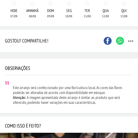
HOJE
AMANHÃ
DOM
SEG
TER
QUA
QUI
07/08
08/08
09/08
10/08
11/08
12/08
13/08
...
GOSTOU? COMPARTILHE!
OBSERVAÇÕES
Este arranjo será confeccionado por uma floricultura local. As cores das flores
poderão ser alteradas de acordo com disponibilidade em estoque.
Atenção:
A imagem apresentada deste arranjo é similar ao produto que será
oferecido, podendo haver variações em suas características.
COMO ISSO É FEITO?