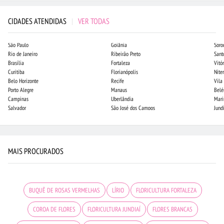
CIDADES ATENDIDAS
|
VER TODAS
São Paulo
Goiânia
Soro
Rio de Janeiro
Ribeirão Preto
Sant
Brasília
Fortaleza
Vitór
Curitiba
Florianópolis
Niter
Belo Horizonte
Recife
Vila
Porto Alegre
Manaus
Bel
Campinas
Uberlândia
Mari
Salvador
São José dos Campos
Jund
MAIS PROCURADOS
BUQUÊ DE ROSAS VERMELHAS
LÍRIO
FLORICULTURA FORTALEZA
COROA DE FLORES
FLORICULTURA JUNDIAÍ
FLORES BRANCAS