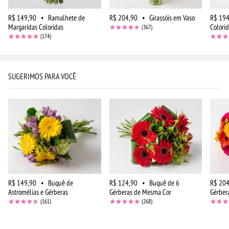
R$ 149,90
•
Ramalhete de
R$ 204,90
•
Girassóis em Vaso
R$ 194
Margaridas Coloridas
Colori
(367)
(174)
SUGERIMOS PARA VOCÊ
R$ 149,90
•
Buquê de
R$ 124,90
•
Buquê de 6
R$ 204
Astromélias e Gérberas
Gérberas de Mesma Cor
Gérber
(161)
(268)