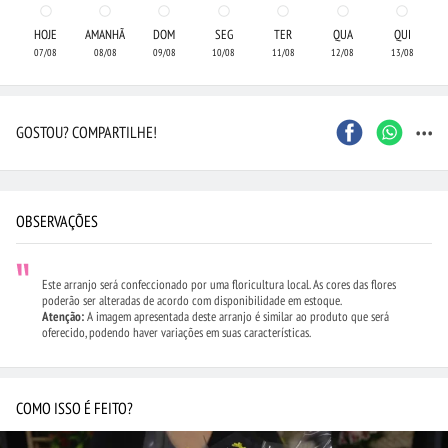
HOJE
AMANHÃ
DOM
SEG
TER
QUA
QUI
07/08
08/08
09/08
10/08
11/08
12/08
13/08
...
GOSTOU? COMPARTILHE!
OBSERVAÇÕES
Este arranjo será confeccionado por uma floricultura local. As cores das flores
poderão ser alteradas de acordo com disponibilidade em estoque.
Atenção:
A imagem apresentada deste arranjo é similar ao produto que será
oferecido, podendo haver variações em suas características.
COMO ISSO É FEITO?