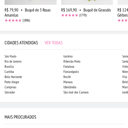
R$ 79,90
•
Buquê de 3 Rosas
R$ 169,90
•
Buquê de Girassóis
R$ 124
Amarelas
Gérber
(1770)
(1886)
CIDADES ATENDIDAS
|
VER TODAS
São Paulo
Goiânia
Soro
Rio de Janeiro
Ribeirão Preto
Sant
Brasília
Fortaleza
Vitór
Curitiba
Florianópolis
Niter
Belo Horizonte
Recife
Vila
Porto Alegre
Manaus
Bel
Campinas
Uberlândia
Mari
Salvador
São José dos Campos
Jund
MAIS PROCURADOS