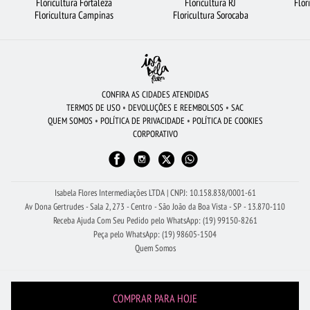
Floricultura Fortaleza
Floricultura RJ
Flor
CESTA DE CAFÉ DA MANHÃ
FLORICULTURA SÃO BERNARDO DO CAMPO
Floricultura Campinas
Floricultura Sorocaba
FLORICULTURA NITERÓI
BUQUÊS DE FLORES
FLORES COLORIDAS
COROA DE FLORES
ORQUÍDEAS
ROSAS AMARELAS
FLORES VERMELHAS
ROSAS
FLORICULTURA FORTALEZA
BUQUÊ DE 12 ROSAS VERMELHAS
CONFIRA AS CIDADES ATENDIDAS
TERMOS DE USO
•
DEVOLUÇÕES E REEMBOLSOS
•
SAC
FLORICULTURA JUNDIAÍ
ROSAS VERMELHAS
FLORICULTURA GOIÂNIA
QUEM SOMOS
•
POLÍTICA DE PRIVACIDADE
•
POLÍTICA DE COOKIES
CORPORATIVO
BUQUÊ DE ROSAS VERMELHAS
FLORICULTURA MANAUS
FLORICULTURA GUARULHOS
BUQUÊ DE 20 ROSAS VERMELHAS
FLORICULTURA OSASCO
URSO DE PELÚCIA
Isabela Flores Intermediações LTDA | CNPJ: 10.158.838/0001-61
Av Dona Gertrudes - Sala 2, 273 - Centro - São João da Boa Vista - SP - 13.870-110
Receba Ajuda Com Seu Pedido pelo WhatsApp: (19) 99150-8261
Peça pelo WhatsApp: (19) 98605-1504
Quem Somos
COMPRAR PARA HOJE