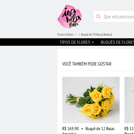
Flores Online
-
Buquê de 19 Rosas Brancas
TIPOS DE FLORES
BUQUÊS DE FLORE
VOCÊ TAMBÉM PODE GOSTAR
R$ 169,90
•
Buquê de 12 Rosas
R$ 12
Amarelas
Rosad