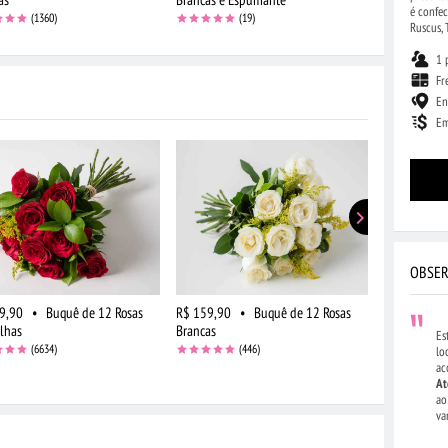
é confec
(1360)
(19)
Ruscus, 
1 
Fr
En
Em
OBSER
9,90
•
Buquê de 12 Rosas
R$ 159,90
•
Buquê de 12 Rosas
R$ 434,90
lhas
Brancas
Vermelhas e 
Es
Cor e Chocol
(6634)
(446)
lo
ac
At
ao
va