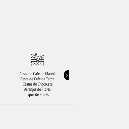
Cesta de Café da Manhã
Buquê de Girassol
Cesta de Café da Tarde
Presentes de Aniversário
Cestas de Chocolate
Buquê de Rosas Vermelhas
Arranjos de Flores
Rosas Amarelas
Tipos de Flores
Lírios