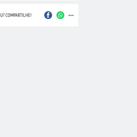
...
Caxias do Sul
São Bernardo do Camp
U? COMPARTILHE!
Contagem
Maceió
Joinville
Santo André
Barueri
Cascavel
Osasco
Itajaí
Nova Iguaçu
Taubaté
 Preto
Bauru
Aracaju
Marília
Macaé