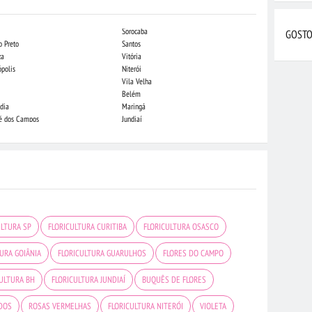
Sorocaba
Campo Grande
GOSTO
o Preto
Santos
Indaiatuba
za
Vitória
Londrina
ópolis
Niterói
Piracicaba
Vila Velha
Juiz de Fora
Belém
São Luis
dia
Maringá
São José do Rio
sé dos Campos
Jundiaí
João Pessoa
ULTURA SP
FLORICULTURA CURITIBA
FLORICULTURA OSASCO
URA GOIÂNIA
FLORICULTURA GUARULHOS
FLORES DO CAMPO
CULTURA BH
FLORICULTURA JUNDIAÍ
BUQUÊS DE FLORES
DOS
ROSAS VERMELHAS
FLORICULTURA NITERÓI
VIOLETA