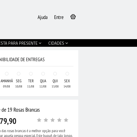
Ajuda
Entre
ESTA PARA PRESENTE
CIDADES
NIBILIDADE DE ENTREGAS
AMANHÃ
SEG
TER
QUA
QUI
SEX
09/08
10/08
11/08
12/08
13/08
14/08
 de 19 Rosas Brancas
79,90
 das rosas brancas é a melhor opção para você
ar aquela pessoa especial. Este buquê, de talo longo,