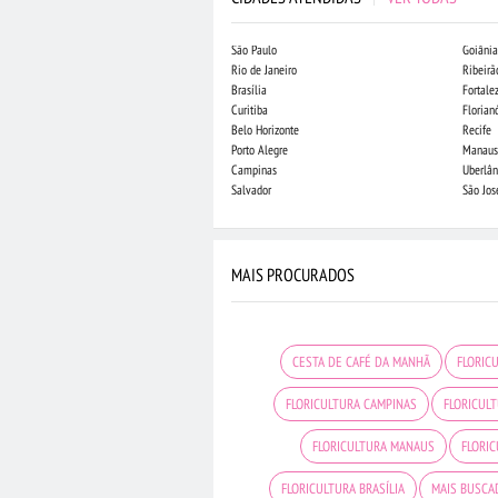
São Paulo
Goiânia
Rio de Janeiro
Ribeirã
Brasília
Fortale
Curitiba
Florian
Belo Horizonte
Recife
Porto Alegre
Manaus
Campinas
Uberlân
Salvador
São Jo
MAIS PROCURADOS
CESTA DE CAFÉ DA MANHÃ
FLORIC
FLORICULTURA CAMPINAS
FLORICULT
FLORICULTURA MANAUS
FLORI
FLORICULTURA BRASÍLIA
MAIS BUSCA