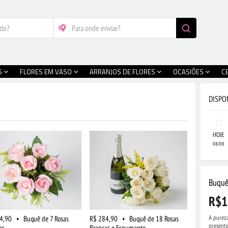
S
FLORES EM VASO
ARRANJOS DE FLORES
OCASIÕES
C
DISPO
HOJE
08/08
Buquê
R$1
A pureza
4,90
•
Buquê de 7 Rosas
R$ 284,90
•
Buquê de 18 Rosas
presente
as
Brancas e Espumante