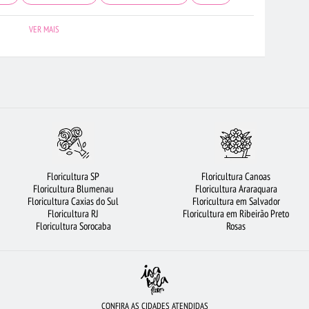
URA JOÃO PESSOA
FLORES VERMELHAS
FLORICULTURA FORTALEZA
VER MAIS
AS AMARELAS
ARRANJO DE FLORES
FLORICULTURA RJ
QUÊ DE 20 ROSAS VERMELHAS
FLORICULTURA SANTO ANDRÉ
 SÃO BERNARDO DO CAMPO
FLORES BRANCAS
URSO DE PELÚCIA
CULTURA SALVADOR
BUQUÊ DE ROSAS VERMELHAS
FLORES
AS
CESTA DE CHOCOLATE
FLORICULTURA SÃO JOSÉ DOS CAMPOS
Floricultura SP
Floricultura Canoas
FRUTAS
FLORICULTURA PORTO ALEGRE
FLORICULTURA RECIFE
Floricultura Blumenau
Floricultura Araraquara
Floricultura Caxias do Sul
Floricultura em Salvador
CULTURA BELÉM
FLORICULTURA RIBEIRÃO PRETO
ROSAS BRANCAS
Floricultura RJ
Floricultura em Ribeirão Preto
Floricultura Sorocaba
Rosas
CONFIRA AS CIDADES ATENDIDAS