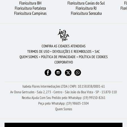
Floricultura BH
Floricultura Caxias do Sul
F
Floricultura Fortaleza
Floricultura RJ
Flor
FLORICULTURA SÃO BERNARDO DO CAMPO
CESTA DE CHOCOLATE
Floricultura Campinas
Floricultura Sorocaba
RAMALHETE DE FLORES
FLORICULTURA UBERLÂNDIA
BUQUÊ DE ROSAS VERMELHAS
FLORICULTURA BELÉM
BUQUÊS DE FLORES
FLORICULTURA JOÃO PESSOA
FLORICULTURA SÃO JOSÉ DOS CAMPOS
CONFIRA AS CIDADES ATENDIDAS
TERMOS DE USO
•
DEVOLUÇÕES E REEMBOLSOS
•
SAC
CIDADES MAIS PROCURADAS
ROSAS
FLORICULTURA GOIÂNIA
QUEM SOMOS
•
POLÍTICA DE PRIVACIDADE
•
POLÍTICA DE COOKIES
CORPORATIVO
COROA DE FLORES
FLORES COLORIDAS
ROSAS VERMELHAS
ARRANJO DE FLORES
FLORICULTURA SP
FLORICULTURA OSASCO
VIOLETA
FLORICULTURA BH
FLORICULTURA MANAUS
Isabela Flores Intermediações LTDA | CNPJ: 10.158.838/0001-61
Av Dona Gertrudes - Sala 2, 273 - Centro - São João da Boa Vista - SP - 13.870-110
Receba Ajuda Com Seu Pedido pelo WhatsApp: (19) 99150-8261
Peça pelo WhatsApp: (19) 98605-1504
Quem Somos