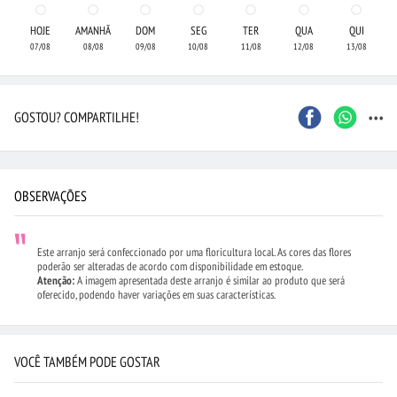
HOJE
AMANHÃ
DOM
SEG
TER
QUA
QUI
07/08
08/08
09/08
10/08
11/08
12/08
13/08
...
GOSTOU? COMPARTILHE!
OBSERVAÇÕES
Este arranjo será confeccionado por uma floricultura local. As cores das flores
poderão ser alteradas de acordo com disponibilidade em estoque.
Atenção:
A imagem apresentada deste arranjo é similar ao produto que será
oferecido, podendo haver variações em suas características.
VOCÊ TAMBÉM PODE GOSTAR