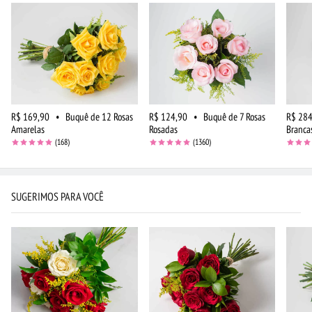
R$ 169,90
•
Buquê de 12 Rosas
R$ 124,90
•
Buquê de 7 Rosas
R$ 284
Amarelas
Rosadas
Branca
(168)
(1360)
SUGERIMOS PARA VOCÊ