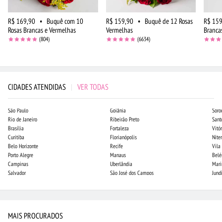
R$ 169,90
•
Buquê com 10
R$ 159,90
•
Buquê de 12 Rosas
R$ 159
Rosas Brancas e Vermelhas
Vermelhas
Branca
(804)
(6634)
CIDADES ATENDIDAS
|
VER TODAS
São Paulo
Goiânia
Soro
Rio de Janeiro
Ribeirão Preto
Sant
Brasília
Fortaleza
Vitór
Curitiba
Florianópolis
Niter
Belo Horizonte
Recife
Vila
Porto Alegre
Manaus
Bel
Campinas
Uberlândia
Mari
Salvador
São José dos Campos
Jund
MAIS PROCURADOS