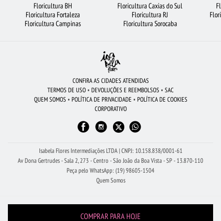
Floricultura BH
Floricultura Caxias do Sul
F
Floricultura Fortaleza
Floricultura RJ
Flor
FLORICULTURA PORTO ALEGRE
FLORICULTURA BARUERI
URSO DE PELÚCIA
Floricultura Campinas
Floricultura Sorocaba
FLORICULTURA BH
ROSAS
VIOLETA
FLORICULTURA NITERÓI
FLORES COLORIDAS
ROSAS BRANCAS
FLORICULTURA SÃO BERNARDO DO CAMPO
CONFIRA AS CIDADES ATENDIDAS
TERMOS DE USO
•
DEVOLUÇÕES E REEMBOLSOS
•
SAC
FLORICULTURA SÃO JOSÉ DOS CAMPOS
BUQUÊS DE FLORES
QUEM SOMOS
•
POLÍTICA DE PRIVACIDADE
•
POLÍTICA DE COOKIES
CORPORATIVO
COROA DE FLORES
BUQUÊ DE 20 ROSAS VERMELHAS
FLORICULTURA FORTALEZA
FLORICULTURA JUNDIAÍ
RAMALHETE DE FLORES
FLORICULTURA RIBEIRÃO PRETO
FLORES
Isabela Flores Intermediações LTDA | CNPJ: 10.158.838/0001-61
Av Dona Gertrudes - Sala 2, 273 - Centro - São João da Boa Vista - SP - 13.870-110
Peça pelo WhatsApp: (19) 98605-1504
Quem Somos
COMPRAR PARA HOJE