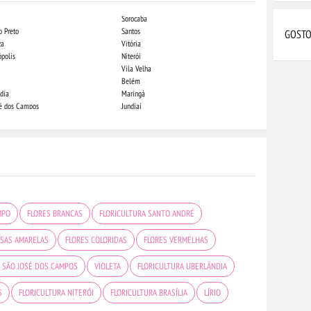
Sorocaba
Campo Grande
o Preto
Santos
Indaiatuba
GOSTO
za
Vitória
Londrina
ópolis
Niterói
Piracicaba
Vila Velha
Juiz de Fora
Belém
São Luis
dia
Maringá
São José do Rio
sé dos Campos
Jundiaí
João Pessoa
MPO
FLORES BRANCAS
FLORICULTURA SANTO ANDRÉ
SAS AMARELAS
FLORES COLORIDAS
FLORES VERMELHAS
A SÃO JOSÉ DOS CAMPOS
VIOLETA
FLORICULTURA UBERLÂNDIA
S
FLORICULTURA NITERÓI
FLORICULTURA BRASÍLIA
LÍRIO