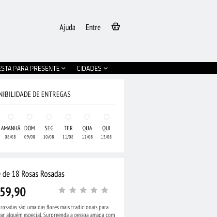
Ajuda
Entre
ESTA PARA PRESENTE
CIDADES
NIBILIDADE DE ENTREGAS
AMANHÃ
DOM
SEG
TER
QUA
QUI
08/08
09/08
10/08
11/08
12/08
13/08
 de 18 Rosas Rosadas
59,90
 rosadas são uma das flores mais tradicionais para
ear alguém especial. Surpreenda a pessoa amada com