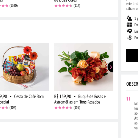
este li
(1360)
(114)
ráfia e 
1 
Fr
En
Em
OBSER
9,90
•
Cesta de Café Bom
R$ 159,90
•
Buquê de Rosas e
R$ 159,90
pecial
Astromélias em Tons Rosados
Campo em T
Es
(307)
(259)
lo
ac
At
ao
va