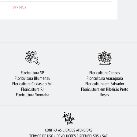
FLORES
FLORICULTURA CAMPINAS
FLORICULTURA SALVADOR
VER MAIS
A GOIÂNIA
FLORICULTURA PORTO ALEGRE
ROSAS VERMELHAS
ORICULTURA BELÉM
FLORICULTURA BARUERI
FLORICULTURA MANAUS
TA DE CAFÉ DA MANHÃ
ROSAS
BUQUÊ DE ROSAS VERMELHAS
UÊS DE FLORES
FLORICULTURA CURITIBA
FLORICULTURA FORTALEZA
S MAIS PROCURADAS
FLORICULTURA RECIFE
MAIS BUSCADOS
Floricultura SP
Floricultura Canoas
DE 12 ROSAS VERMELHAS
BUQUÊ DE 20 ROSAS VERMELHAS
Floricultura Blumenau
Floricultura Araraquara
Floricultura Caxias do Sul
Floricultura em Salvador
URA SÃO BERNARDO DO CAMPO
ARRANJO DE FLORES
FLORES
Floricultura RJ
Floricultura em Ribeirão Preto
Floricultura Sorocaba
Rosas
CONFIRA AS CIDADES ATENDIDAS
TERMOS DE USO
•
DEVOLUÇÕES E REEMBOLSOS
•
SAC