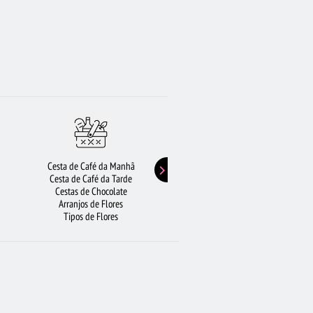
Cesta de Café da Manhã
Buquê de Girassol
Cesta de Café da Tarde
Presentes de Aniversário
Cestas de Chocolate
Buquê de Rosas Vermelhas
Arranjos de Flores
Rosas Amarelas
Tipos de Flores
Lírios