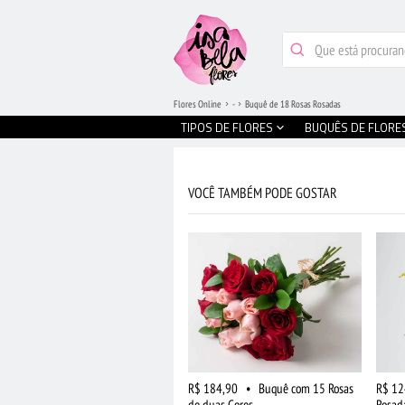
Flores Online
-
Buquê de 18 Rosas Rosadas
TIPOS DE FLORES
BUQUÊS DE FLORE
VOCÊ TAMBÉM PODE GOSTAR
R$ 184,90
•
Buquê com 15 Rosas
R$ 12
de duas Cores
Rosad