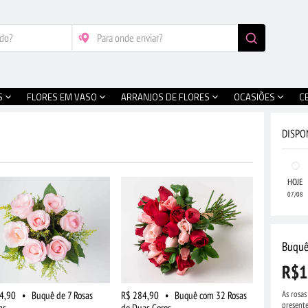
S
FLORES EM VASO
ARRANJOS DE FLORES
OCASIÕES
C
DISPO
HOJE
07/08
Buquê
R$1
As rosas
4,90
•
Buquê de 7 Rosas
R$ 284,90
•
Buquê com 32 Rosas
present
as
de Duas Cores