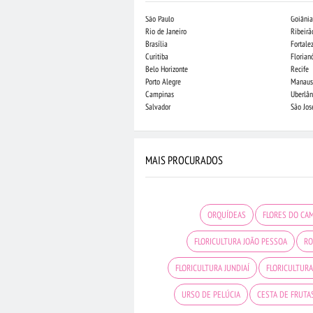
São Paulo
Goiânia
Rio de Janeiro
Ribeirã
Brasília
Fortale
Curitiba
Florian
Belo Horizonte
Recife
Porto Alegre
Manaus
Campinas
Uberlân
Salvador
São Jo
MAIS PROCURADOS
ORQUÍDEAS
FLORES DO CA
FLORICULTURA JOÃO PESSOA
RO
FLORICULTURA JUNDIAÍ
FLORICULTUR
URSO DE PELÚCIA
CESTA DE FRUTA