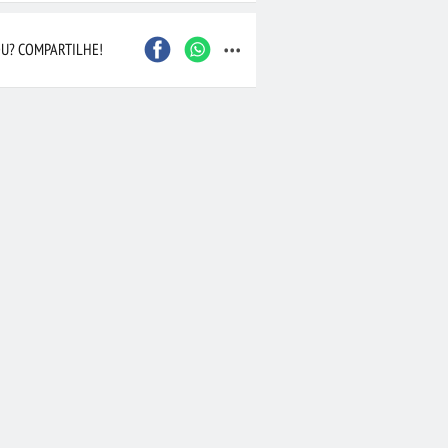
...
Caxias do Sul
São Bernardo do Camp
Contagem
Maceió
U? COMPARTILHE!
Joinville
Santo André
Barueri
Cascavel
Osasco
Itajaí
Nova Iguaçu
Taubaté
 Preto
Bauru
Aracaju
Marília
Macaé