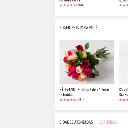
(920)
SUGERIMOS PARA VOCÊ
R$ 254,90
•
Buquê de 24 Rosas
R$ 29
Coloridas
Dia Es
(281)
CIDADES ATENDIDAS
|
VER TODAS