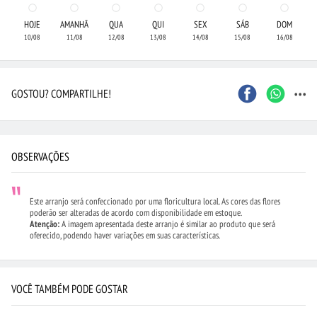
HOJE
AMANHÃ
QUA
QUI
SEX
SÁB
DOM
10/08
11/08
12/08
13/08
14/08
15/08
16/08
...
GOSTOU? COMPARTILHE!
OBSERVAÇÕES
Este arranjo será confeccionado por uma floricultura local. As cores das flores
poderão ser alteradas de acordo com disponibilidade em estoque.
Atenção:
A imagem apresentada deste arranjo é similar ao produto que será
oferecido, podendo haver variações em suas características.
VOCÊ TAMBÉM PODE GOSTAR