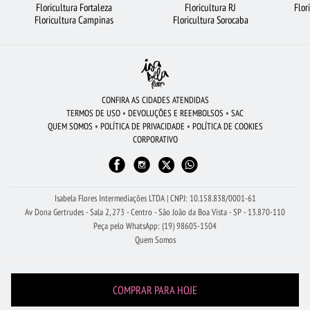
Floricultura Fortaleza
Floricultura RJ
Flor
FLORES
BUQUÊ DE ROSAS VERMELHAS
URSO DE PELÚCIA
Floricultura Campinas
Floricultura Sorocaba
BUQUÊS DE FLORES
CESTA DE CHOCOLATE
FLORICULTURA RECIFE
CIDADES MAIS PROCURADAS
BUQUÊ DE 20 ROSAS VERMELHAS
FLORICULTURA SANTOS
FLORICULTURA SÃO BERNARDO DO CAMPO
CONFIRA AS CIDADES ATENDIDAS
TERMOS DE USO
•
DEVOLUÇÕES E REEMBOLSOS
•
SAC
FLORICULTURA SP
FLORICULTURA BARUERI
ROSAS AMARELAS
QUEM SOMOS
•
POLÍTICA DE PRIVACIDADE
•
POLÍTICA DE COOKIES
CORPORATIVO
RAMALHETE DE FLORES
FLORICULTURA PORTO ALEGRE
CESTA DE FRUTAS
FLORICULTURA CAMPINAS
FLORICULTURA BRASÍLIA
FLORICULTURA UBERLÂNDIA
ROSAS BRANCAS
Isabela Flores Intermediações LTDA | CNPJ: 10.158.838/0001-61
Av Dona Gertrudes - Sala 2, 273 - Centro - São João da Boa Vista - SP - 13.870-110
Peça pelo WhatsApp: (19) 98605-1504
Quem Somos
COMPRAR PARA HOJE