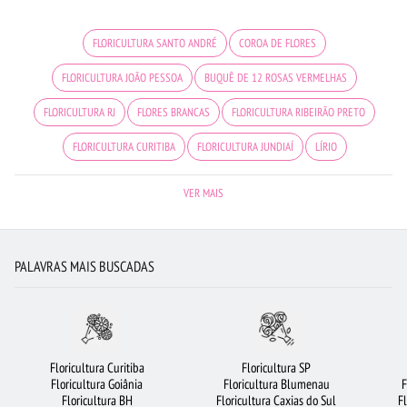
FLORICULTURA SANTO ANDRÉ
COROA DE FLORES
FLORICULTURA JOÃO PESSOA
BUQUÊ DE 12 ROSAS VERMELHAS
FLORICULTURA RJ
FLORES BRANCAS
FLORICULTURA RIBEIRÃO PRETO
FLORICULTURA CURITIBA
FLORICULTURA JUNDIAÍ
LÍRIO
FLORICULTURA OSASCO
FLORICULTURA GOIÂNIA
FLORES COLORIDAS
VER MAIS
CESTA DE CAFÉ DA MANHÃ
FLORICULTURA FORTALEZA
FLORICULTURA MANAUS
FLORICULTURA BELÉM
PALAVRAS MAIS BUSCADAS
FLORICULTURA SÃO JOSÉ DOS CAMPOS
MAIS BUSCADOS
FLORICULTURA GUARULHOS
FLORICULTURA BH
FLORICULTURA NITERÓI
VIOLETA
ROSAS VERMELHAS
FLORES DO CAMPO
ARRANJO DE FLORES
Floricultura Curitiba
Floricultura SP
Floricultura Goiânia
Floricultura Blumenau
F
FLORES VERMELHAS
ROSAS
ORQUÍDEAS
FLORICULTURA SALVADOR
Floricultura BH
Floricultura Caxias do Sul
F