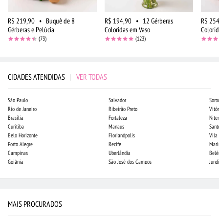
R$ 219,90
•
Buquê de 8
R$ 194,90
•
12 Gérberas
R$ 254
Gérberas e Pelúcia
Coloridas em Vaso
Colori
(73)
(123)
CIDADES ATENDIDAS
|
VER TODAS
São Paulo
Salvador
Soro
Rio de Janeiro
Ribeirão Preto
Vitór
Brasília
Fortaleza
Niter
Curitiba
Manaus
Sant
Belo Horizonte
Florianópolis
Vila
Porto Alegre
Recife
Mari
Campinas
Uberlândia
Bel
Goiânia
São José dos Campos
Jund
MAIS PROCURADOS