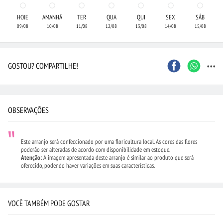
HOJE
AMANHÃ
TER
QUA
QUI
SEX
SÁB
09/08
10/08
11/08
12/08
13/08
14/08
15/08
...
GOSTOU? COMPARTILHE!
OBSERVAÇÕES
Este arranjo será confeccionado por uma floricultura local. As cores das flores
poderão ser alteradas de acordo com disponibilidade em estoque.
Atenção:
A imagem apresentada deste arranjo é similar ao produto que será
oferecido, podendo haver variações em suas características.
VOCÊ TAMBÉM PODE GOSTAR