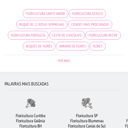
FLORICULTURA SANTO ANDRÉ
FLORICULTURA OSASCO
BUQUÊ DE 12 ROSAS VERMELHAS
CIDADES MAIS PROCURADAS
FLORICULTURA FORTALEZA
CESTA DE CHOCOLATE
FLORICULTURA RECIFE
BUQUÊS DE FLORES
ARRANJO DE FLORES
FLORES
FLORICULTURA CURITIBA
VIOLETA
FLORICULTURA BH
VER MAIS
FLORICULTURA CAMPINAS
FLORICULTURA RIBEIRÃO PRETO
FLORICULTURA SP
ROSAS AMARELAS
LÍRIO
CESTA DE CAFÉ DA MANHÃ
PALAVRAS MAIS BUSCADAS
ORQUÍDEAS
FLORES DO CAMPO
BUQUÊ DE ROSAS VERMELHAS
FLORICULTURA BRASÍLIA
FLORICULTURA BELÉM
CESTA DE FRUTAS
ROSAS BRANCAS
FLORES COLORIDAS
FLORICULTURA SALVADOR
Floricultura Curitiba
Floricultura SP
Floricultura Goiânia
Floricultura Blumenau
F
FLORICULTURA PORTO ALEGRE
FLORICULTURA UBERLÂNDIA
Floricultura BH
Floricultura Caxias do Sul
F