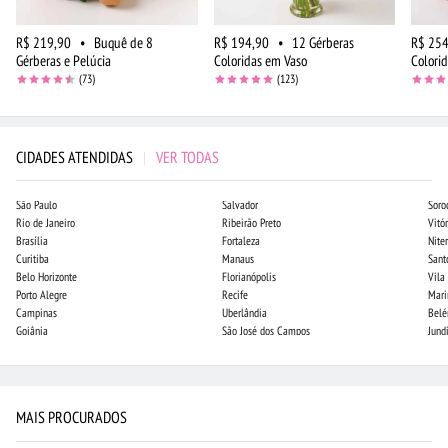
R$ 219,90
•
Buquê de 8
R$ 194,90
•
12 Gérberas
R$ 254
Gérberas e Pelúcia
Coloridas em Vaso
Colori
(73)
(123)
CIDADES ATENDIDAS
|
VER TODAS
São Paulo
Salvador
Soro
Rio de Janeiro
Ribeirão Preto
Vitór
Brasília
Fortaleza
Niter
Curitiba
Manaus
Sant
Belo Horizonte
Florianópolis
Vila
Porto Alegre
Recife
Mari
Campinas
Uberlândia
Bel
Goiânia
São José dos Campos
Jund
MAIS PROCURADOS